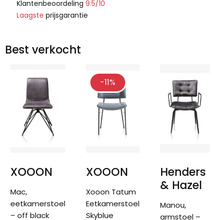
Klantenbeoordeling
9.5/10
Laagste
prijsgarantie
Best verkocht
-11%
XOOON
XOOON
Henders
& Hazel
Mac,
Xooon Tatum
eetkamerstoel
Eetkamerstoel
Manou,
– off black
Skyblue
armstoel –