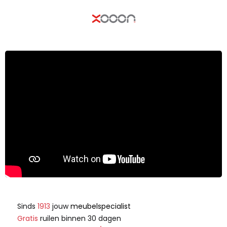
Sinds
1913
jouw
meubelspecialist
Gratis
ruilen binnen 30 dagen