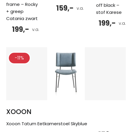
frame – Rocky
off black –
159,-
v.a.
+ greep
stof Karese
Catania zwart
199,-
v.a.
199,-
v.a.
-11%
XOOON
Xooon Tatum Eetkamerstoel Skyblue