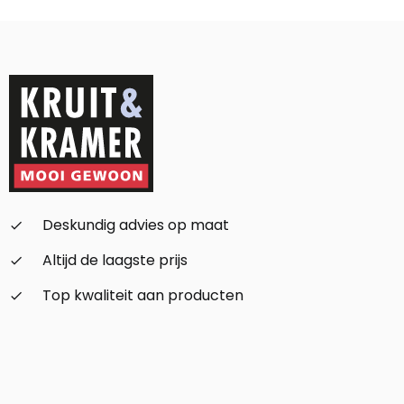
Alternative:
Deskundig advies op maat
check_small
Altijd de laagste prijs
check_small
Top kwaliteit aan producten
check_small