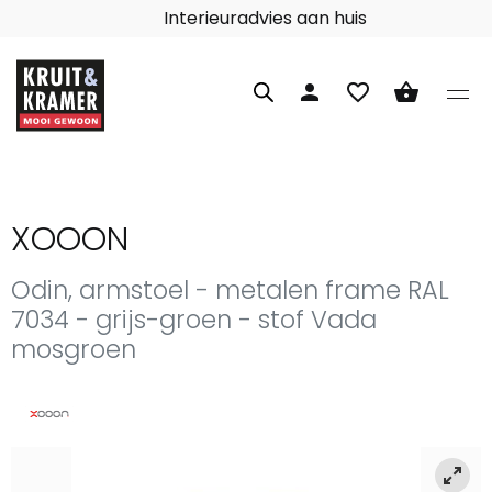
Interieuradvies aan huis
person
favorite_border
shopping_basket
XOOON
Odin, armstoel - metalen frame RAL
7034 - grijs-groen - stof Vada
mosgroen