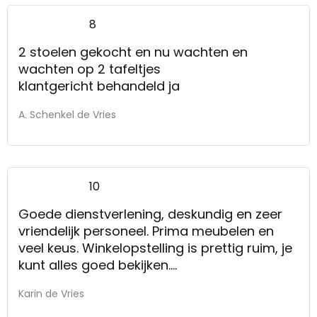
8
2 stoelen gekocht en nu wachten en
wachten op 2 tafeltjes
klantgericht behandeld ja
A. Schenkel de Vries
10
Goede dienstverlening, deskundig en zeer
vriendelijk personeel. Prima meubelen en
veel keus. Winkelopstelling is prettig ruim, je
kunt alles goed bekijken.
Goede service. Snelle, probleemloze
Karin de Vries
aflevering waarbij alles werd opgeruimd en
verpakkingsmateriaal werd meegenomen.