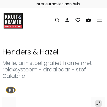
Interieuradvies aan huis
person
favorite_border
shopping_basket
Henders & Hazel
Melle, armstoel grafiet frame met
relaxsysteem - draaibaar - stof
Calabria