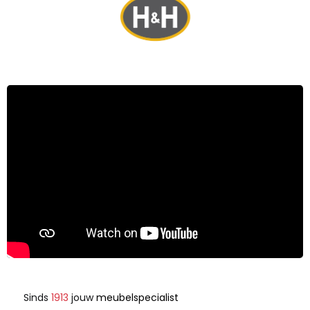
Sinds
1913
jouw
meubelspecialist