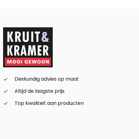
Alternative:
Deskundig advies op maat
check_small
Altijd de laagste prijs
check_small
Top kwaliteit aan producten
check_small