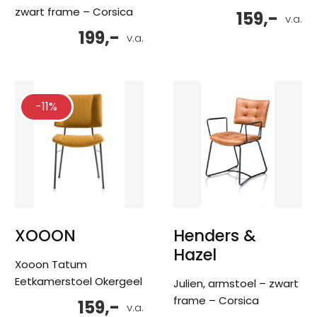
zwart frame – Corsica
159,-
v.a.
199,-
v.a.
-11%
XOOON
Henders &
Hazel
Xooon Tatum
Eetkamerstoel Okergeel
Julien, armstoel – zwart
frame – Corsica
159,-
v.a.