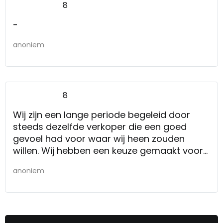
8
-
anoniem
8
Wij zijn een lange periode begeleid door
steeds dezelfde verkoper die een goed
gevoel had voor waar wij heen zouden
willen. Wij hebben een keuze gemaakt voor
een behoorlijke investering bestaande uit
anoniem
keukentafel + stoelen, 2 woonkamer banken
en bijpassende salon- en bijzet tafels.
Uiteindelijk hebben we een keuze gemaakt
die heel goed past in de bestaande woning;
tijdloos met een eigen, sfeervol, rustiek en