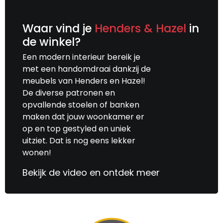
toch ook modern karakter.
Wij zijn een lange periode begeleid door
Waar vind je
Henders & Hazel
in
steeds dezelfde verkoper die een goed
de winkel?
gevoel had voor waar wij heen zouden
Een modern interieur bereik je
willen. Wij hebben een keuze gemaakt voor
met een handomdraai dankzij de
een behoorlijke investering bestaande uit
meubels van Henders en Hazel!
keukentafel + stoelen, 2 woonkamer banken
De diverse patronen en
en bijpassende salon- en bijzet tafels.
opvallende stoelen of banken
Uiteindelijk hebben we een keuze gemaakt
maken dat jouw woonkamer er
die heel goed past in de bestaande woning;
op en top gestyled en uniek
tijdloos met een eigen, sfeervol, rustiek en
uitziet. Dat is nog eens lekker
toch ook modern karakter.
wonen!
Bekijk de video en ontdek meer