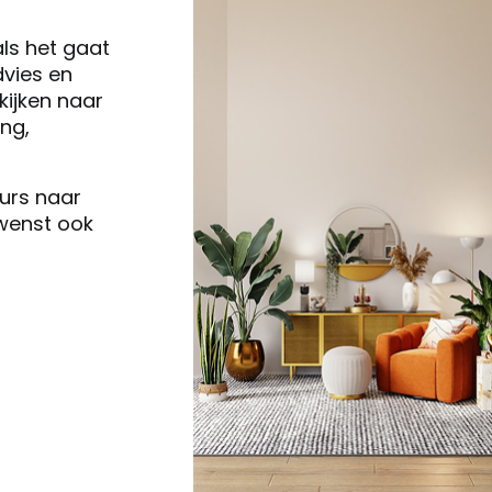
als het gaat
vies en
ijken naar
ng,
eurs naar
 wenst ook