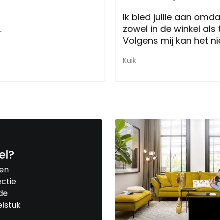
Ik bied jullie aan omda
.
zowel in de winkel als 
Volgens mij kan het nie
Kuik
el?
een
ctie
de
elstuk