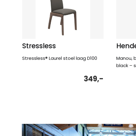
Stressless
Hende
Stressless® Laurel stoel laag D100
Manou, b
black – 
349,-