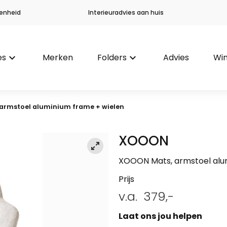
enheid
Interieuradvies aan huis
es
keyboard_arrow_down
Merken
Folders
keyboard_arrow_down
Advies
Win
 armstoel aluminium frame + wielen
XOOON
XOOON Mats, armstoel alu
Prijs
v.a.
379,-
Laat ons jou helpen