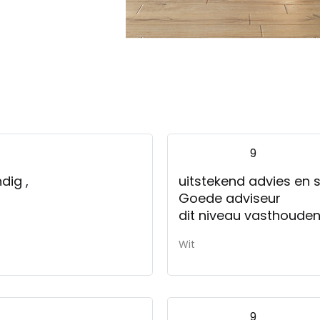
9
ndig ,
uitstekend advies en s
Goede adviseur
dit niveau vasthoude
Wit
9