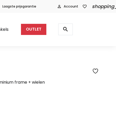
shopping
Laagste prijsgarantie
person_outline
Account
favorite_border
Producten
zoeken
search
kels
OUTLET
SFEERFOTO
minium frame + wielen