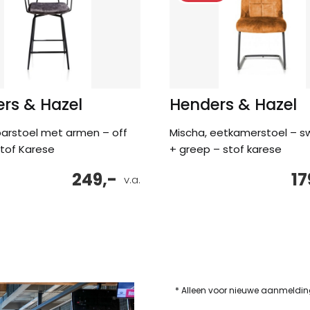
rs & Hazel
Henders & Hazel
arstoel met armen – off
Mischa, eetkamerstoel – s
stof Karese
+ greep – stof karese
249,-
17
v.a.
* Alleen voor nieuwe aanmeldi