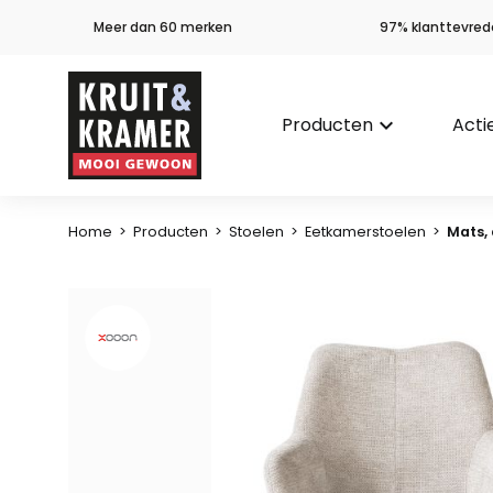
Meer dan 60 merken
97% klanttevred
Producten
keyboard_arrow_down
Acti
Home
>
Producten
>
Stoelen
>
Eetkamerstoelen
>
Mats,