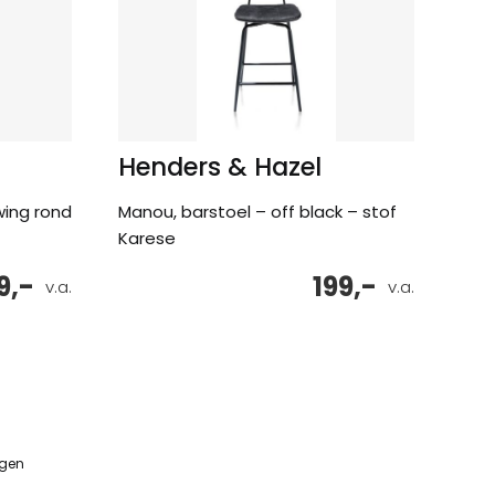
Henders & Hazel
wing rond
Manou, barstoel – off black – stof
Karese
9,-
199,-
v.a.
v.a.
ngen