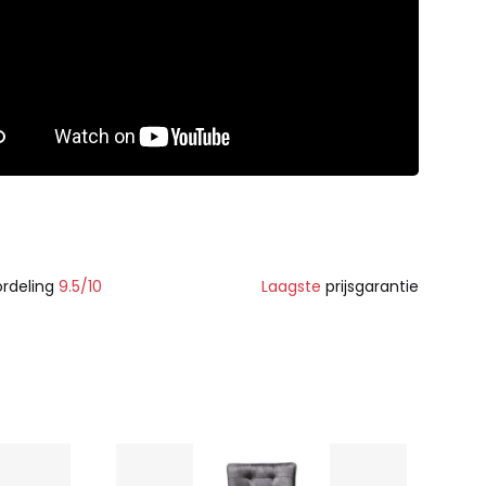
rdeling
9.5/10
Laagste
prijsgarantie