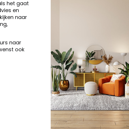
als het gaat
vies en
ijken naar
ng,
eurs naar
 wenst ook