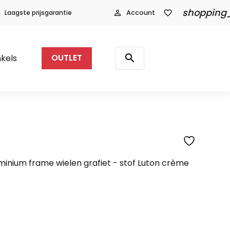
shopping
Laagste prijsgarantie
person_outline
Account
favorite_border
Producten
zoeken
search
kels
OUTLET
SFEERFOTO
inium frame wielen grafiet - stof Luton crème