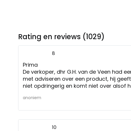
Rating en reviews (1029)
8
Prima
De verkoper, dhr G.H. van de Veen had ee
met adviseren over een product, hij geeft
niet opdringerig en komt niet over alsof h
verkopen, daarom heb ik nu weer in jullie 
anoniem
10