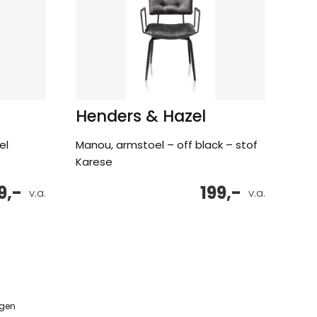
Henders & Hazel
el
Manou, armstoel – off black – stof
Karese
9,-
199,-
v.a.
v.a.
ngen