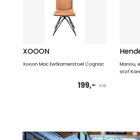
XOOON
Hende
Xooon Mac Eetkamerstoel Cognac
Manou, e
stof Kar
199,-
v.a.