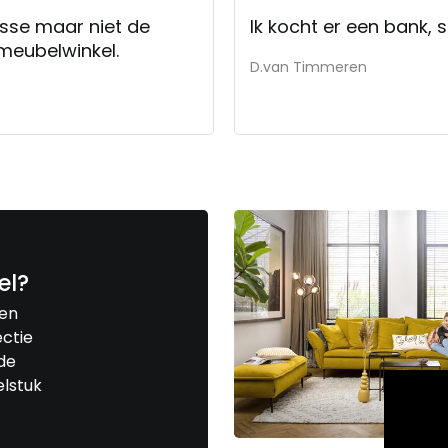
lasse maar niet de
Ik kocht er een bank, 
meubelwinkel.
D.van Timmeren
el?
een
ctie
de
elstuk