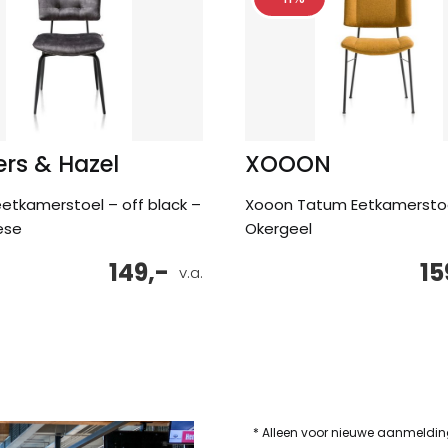
rs & Hazel
XOOON
etkamerstoel – off black –
Xooon Tatum Eetkamersto
ese
Okergeel
149,-
15
v.a.
* Alleen voor nieuwe aanmeldi