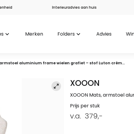
enheid
Interieuradvies aan huis
es
keyboard_arrow_down
Merken
Folders
keyboard_arrow_down
Advies
Win
armstoel aluminium frame wielen grafiet – stof Luton crèm...
XOOON
XOOON Mats, armstoel alum
Prijs per stuk
v.a.
379,-