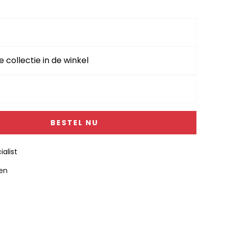
e collectie in de winkel
BESTEL NU
alist
gen