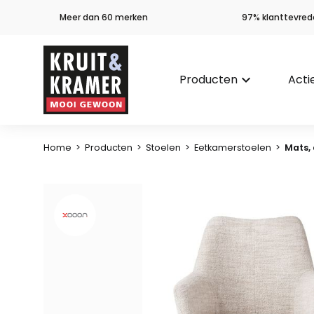
Meer dan 60 merken
97% klanttevred
Producten
keyboard_arrow_down
Acti
Home
>
Producten
>
Stoelen
>
Eetkamerstoelen
>
Mats, 