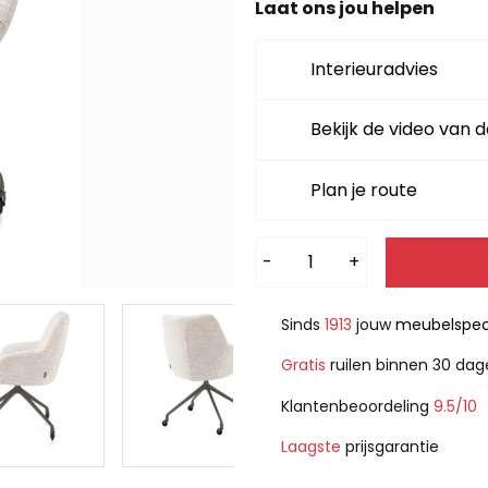
Laat ons jou helpen
Interieuradvies
Bekijk de video van d
Plan je route
Alternative:
-
+
Sinds
1913
jouw
meubelspeci
Gratis
ruilen binnen 30 da
Klantenbeoordeling
9.5/10
Laagste
prijsgarantie