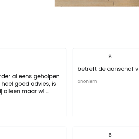
8
betreft de aanschaf 
rder al eens geholpen
anoniem
 heel goed advies, is
ij alleen maar wil
winkel gekocht.
8