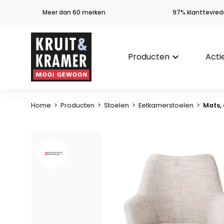
Meer dan 60 merken
97% klanttevred
Producten
keyboard_arrow_down
Acti
Home
>
Producten
>
Stoelen
>
Eetkamerstoelen
>
Mats,