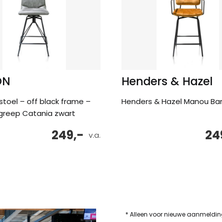
ON
Henders & Hazel
stoel – off black frame –
Henders & Hazel Manou Bar
greep Catania zwart
249,-
24
v.a.
* Alleen voor nieuwe aanmeldi