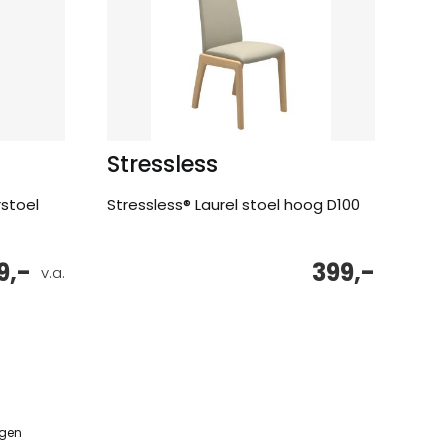
Stressless
stoel
Stressless® Laurel stoel hoog D100
9,-
399,-
v.a.
ngen