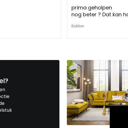
prima geholpen
Bakker
el?
een
ctie
de
elstuk