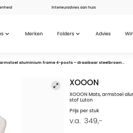
enheid
Interieuradvies aan huis
es
keyboard_arrow_down
Merken
Folders
keyboard_arrow_down
Advies
Win
 armstoel aluminium frame 4-poots – draaibaar steelbrown...
XOOON
XOOON Mats, armstoel alu
stof Luton
Prijs per stuk
v.a.
349,-