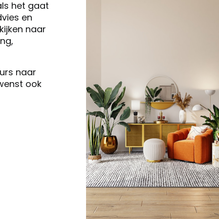
als het gaat
vies en
ijken naar
ng,
eurs naar
 wenst ook