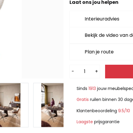
Laat ons jou helpen
Interieuradvies
Bekijk de video van d
Plan je route
Alternative:
-
+
Sinds
1913
jouw
meubelspeci
Gratis
ruilen binnen 30 da
Klantenbeoordeling
9.5/10
Laagste
prijsgarantie