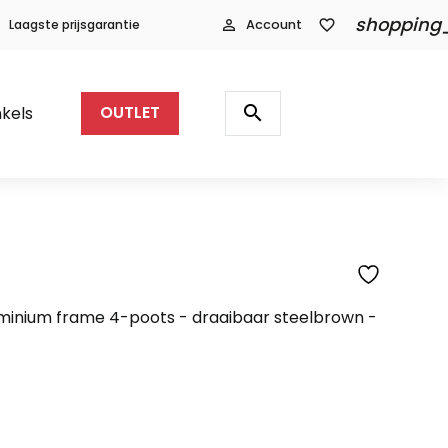
shopping
Laagste prijsgarantie
person_outline
Account
favorite_border
Producten
zoeken
search
kels
OUTLET
SFEERFOTO
minium frame 4-poots - draaibaar steelbrown -