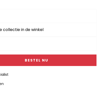
e collectie in de winkel
BESTEL NU
alist
gen