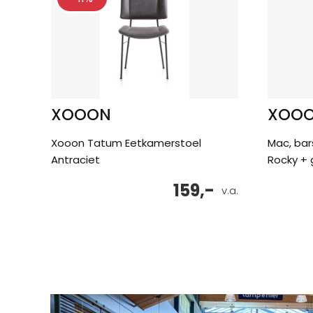
XOOON
XOO
Xooon Tatum Eetkamerstoel
Mac, bar
Antraciet
Rocky + 
159,-
v.a.