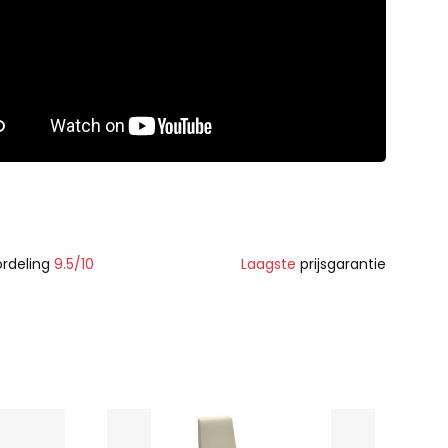
rdeling
9.5/10
Laagste
prijsgarantie