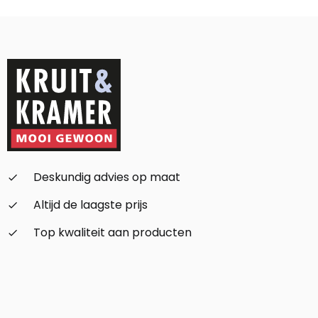
Alternative:
Deskundig advies op maat
check_small
Altijd de laagste prijs
check_small
Top kwaliteit aan producten
check_small