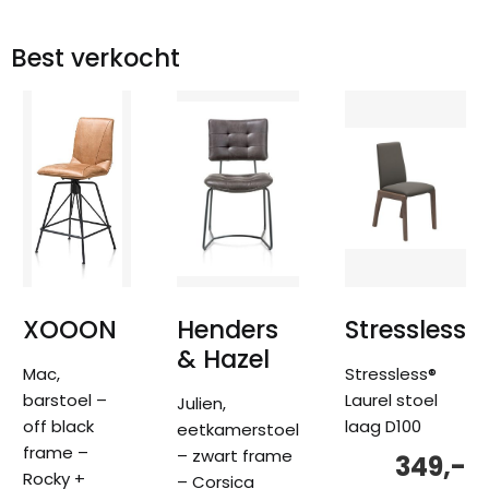
Best verkocht
XOOON
Henders
Stressless
& Hazel
Mac,
Stressless®
barstoel –
Laurel stoel
Julien,
off black
laag D100
eetkamerstoel
frame –
– zwart frame
349,-
Rocky +
– Corsica