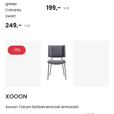
greep
199,-
v.a.
Catania
zwart
249,-
v.a.
-11%
XOOON
Xooon Tatum Eetkamerstoel Antraciet