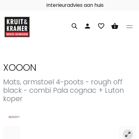
Interieuradvies aan huis
person
favorite_border
shopping_basket
XOOON
Mats, armstoel 4-poots - rough off
black - combi Pala cognac + Luton
koper