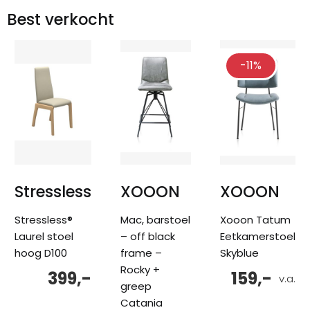
Best verkocht
-11%
Stressless
XOOON
XOOON
Stressless®
Mac, barstoel
Xooon Tatum
Laurel stoel
– off black
Eetkamerstoel
hoog D100
frame –
Skyblue
Rocky +
399,-
159,-
v.a.
greep
Catania