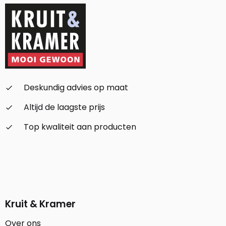
Deskundig advies op maat
check_small
Altijd de laagste prijs
check_small
Top kwaliteit aan producten
check_small
Kruit & Kramer
Over ons