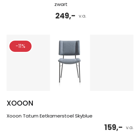
zwart
249,-
v.a.
-11%
XOOON
Xooon Tatum Eetkamerstoel Skyblue
159,-
v.a.