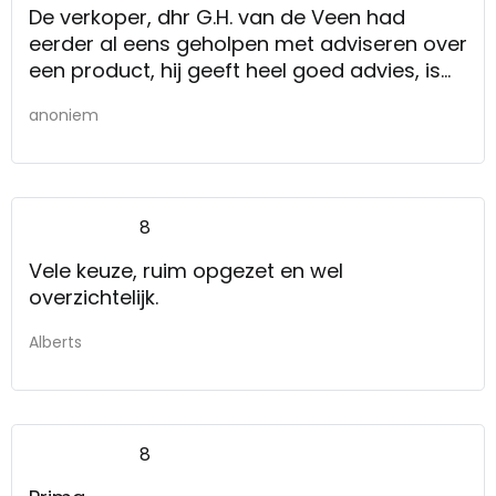
De verkoper, dhr G.H. van de Veen had
eerder al eens geholpen met adviseren over
een product, hij geeft heel goed advies, is
niet opdringerig en komt niet over alsof hij
anoniem
alleen maar wil verkopen, daarom heb ik nu
weer in jullie winkel gekocht.
8
Vele keuze, ruim opgezet en wel
overzichtelijk.
Alberts
8