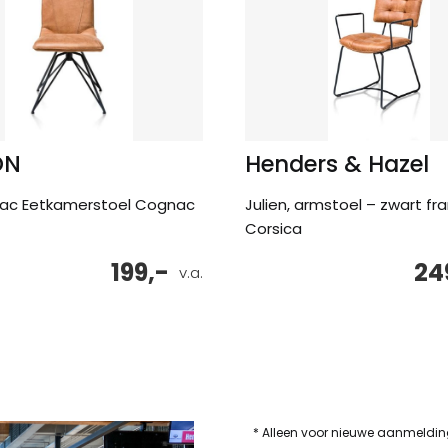
ON
Henders & Hazel
ac Eetkamerstoel Cognac
Julien, armstoel – zwart f
Corsica
199,-
24
v.a.
* Alleen voor nieuwe aanmeldi