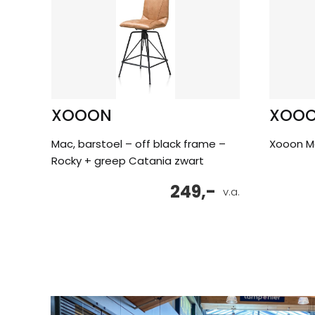
XOOON
XOO
Mac, barstoel – off black frame –
Xooon M
Rocky + greep Catania zwart
249,-
v.a.