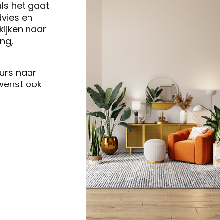
als het gaat
vies en
ijken naar
ng,
eurs naar
 wenst ook