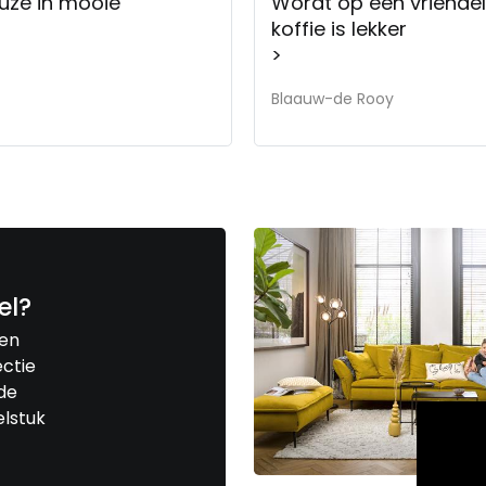
uze in mooie
Wordt op een vriendel
koffie is lekker
>
Blaauw-de Rooy
el?
een
ctie
de
elstuk