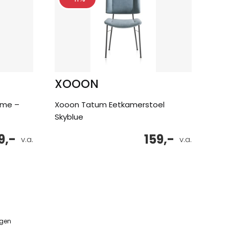
XOOON
rame –
Xooon Tatum Eetkamerstoel
Skyblue
9,-
159,-
v.a.
v.a.
ngen