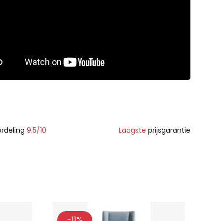
rdeling
9.5/10
Laagste
prijsgarantie
-11%