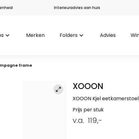
enheid
Interieuradvies aan huis
es
keyboard_arrow_down
Merken
Folders
keyboard_arrow_down
Advies
Win
hampagne frame
XOOON
XOOON Kjel eetkamerstoe
Prijs per stuk
v.a.
119,-