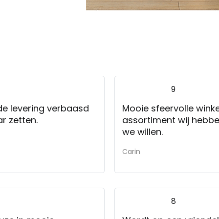
9
de levering verbaasd
Mooie sfeervolle winke
r zetten.
assortiment wij hebb
we willen.
Carin
8