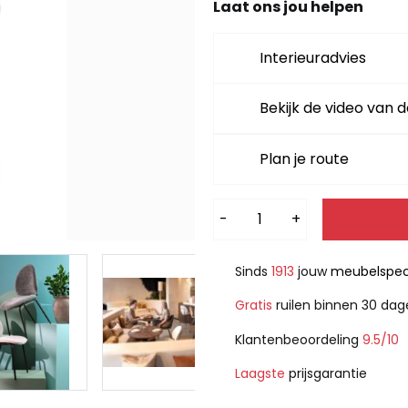
Laat ons jou helpen
Interieuradvies
Bekijk de video van d
Plan je route
Alternative:
-
+
Sinds
1913
jouw
meubelspeci
Gratis
ruilen binnen 30 da
Klantenbeoordeling
9.5/10
Laagste
prijsgarantie