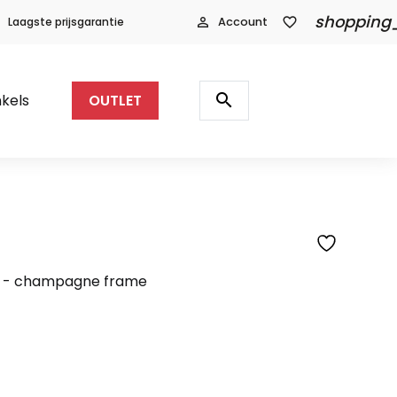
shopping
Laagste prijsgarantie
person_outline
Account
favorite_border
Producten
zoeken
search
kels
OUTLET
SFEERFOTO
l - champagne frame