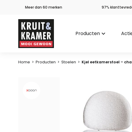
Meer dan 60 merken
97% klanttevred
Producten
keyboard_arrow_down
Acti
Home
>
Producten
>
Stoelen
>
Kjel eetkamerstoel – c