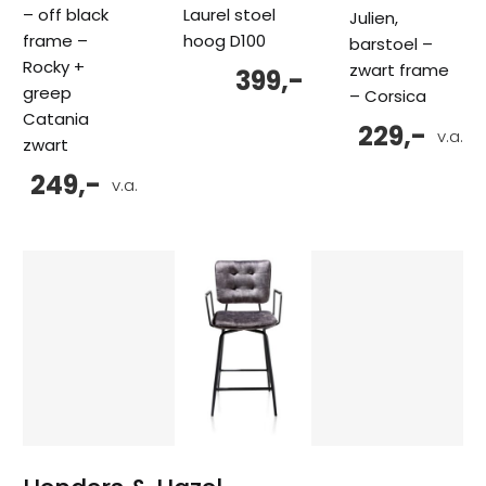
– off black
Laurel stoel
Julien,
frame –
hoog D100
barstoel –
Rocky +
zwart frame
399,-
greep
– Corsica
Catania
229,-
v.a.
zwart
249,-
v.a.