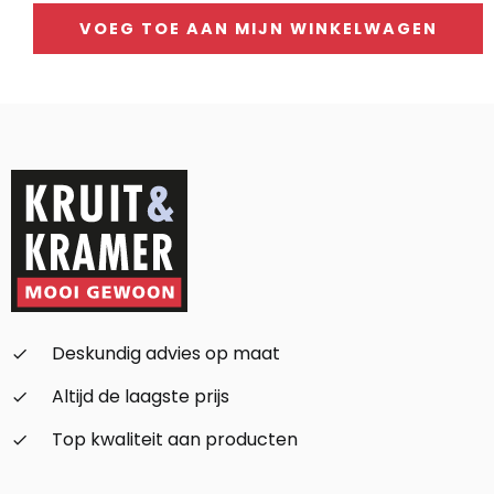
VOEG TOE AAN MIJN WINKELWAGEN
Alternative:
Deskundig advies op maat
check_small
Altijd de laagste prijs
check_small
Top kwaliteit aan producten
check_small