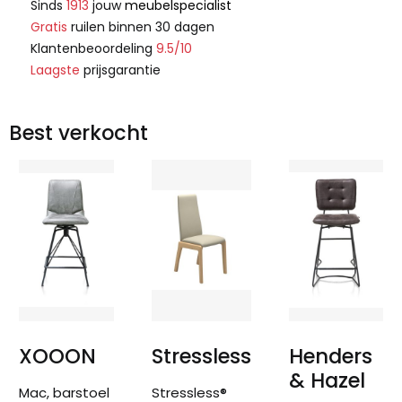
Sinds
1913
jouw
meubelspecialist
Gratis
ruilen binnen 30 dagen
Klantenbeoordeling
9.5/10
Laagste
prijsgarantie
Best verkocht
XOOON
Stressless
Henders
& Hazel
Mac, barstoel
Stressless®