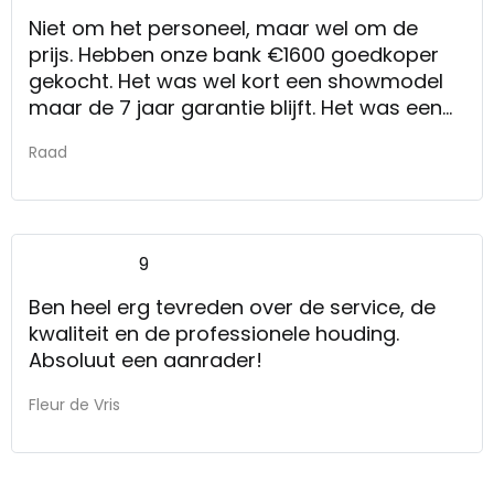
Niet om het personeel, maar wel om de
prijs. Hebben onze bank €1600 goedkoper
gekocht. Het was wel kort een showmodel
maar de 7 jaar garantie blijft. Het was een
duchdesign bank. Wij hadden bij jullie
Raad
gevraagd of er iets aan de prijs gedaan kon
worden, van die €4600 kon er €100 van af.
Dat is wel een heel groot verschil.
Fam. De Raad
9
Ben heel erg tevreden over de service, de
kwaliteit en de professionele houding.
Absoluut een aanrader!
Fleur de Vris