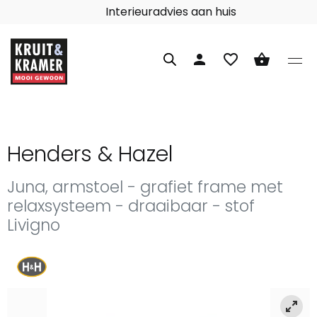
Interieuradvies aan huis
person
favorite_border
shopping_basket
Henders & Hazel
Juna, armstoel - grafiet frame met
relaxsysteem - draaibaar - stof
Livigno