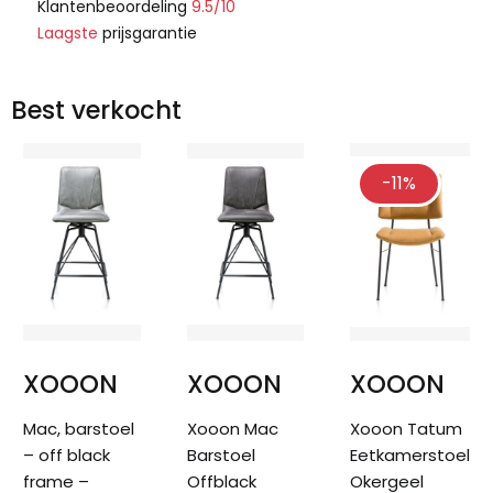
Klantenbeoordeling
9.5/10
Laagste
prijsgarantie
Best verkocht
-11%
XOOON
XOOON
XOOON
Mac, barstoel
Xooon Mac
Xooon Tatum
– off black
Barstoel
Eetkamerstoel
frame –
Offblack
Okergeel