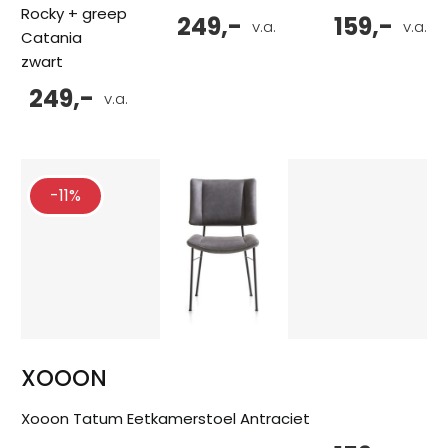
Rocky + greep
249,-
159,-
v.a.
v.a.
Catania
zwart
249,-
v.a.
-11%
XOOON
Xooon Tatum Eetkamerstoel Antraciet