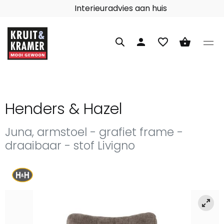
Interieuradvies aan huis
person
favorite_border
shopping_basket
Henders & Hazel
Juna, armstoel - grafiet frame -
draaibaar - stof Livigno