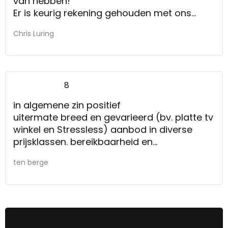
van hebben!
Er is keurig rekening gehouden met ons
verzoek o de bank eerder te leveren.
Chris Luring
8
in algemene zin positief
uitermate breed en gevarieerd (bv. platte tv
winkel en Stressless) aanbod in diverse
prijsklassen. bereikbaarheid en
parkeergelegenheid een plus.
ten berge