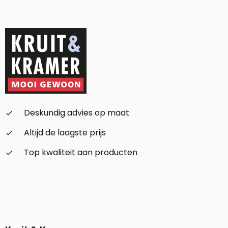
Alternative:
Deskundig advies op maat
check_small
Altijd de laagste prijs
check_small
Top kwaliteit aan producten
check_small