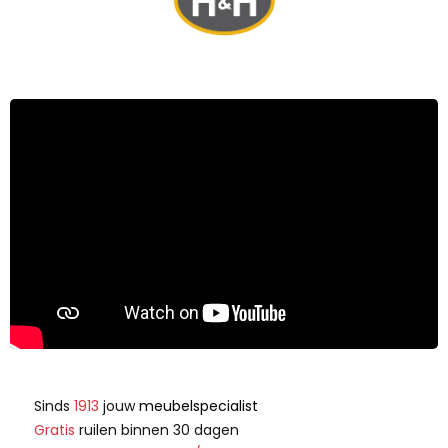
Sinds
1913
jouw
meubelspecialist
Gratis
ruilen binnen 30 dagen