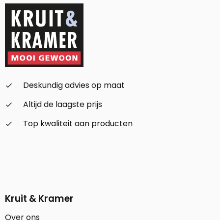
Deskundig advies op maat
check_small
Altijd de laagste prijs
check_small
Top kwaliteit aan producten
check_small
Kruit & Kramer
Over ons