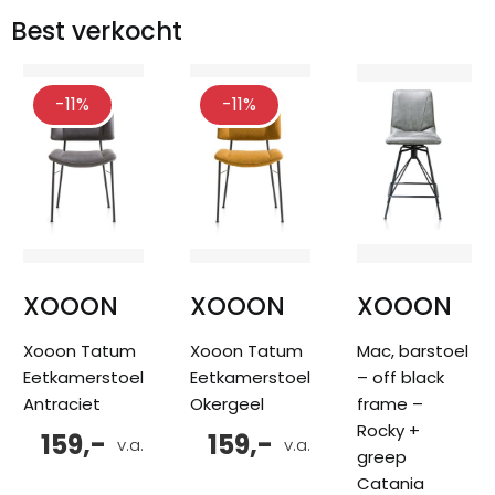
Best verkocht
-11%
-11%
XOOON
XOOON
XOOON
Xooon Tatum
Xooon Tatum
Mac, barstoel
Eetkamerstoel
Eetkamerstoel
– off black
Antraciet
Okergeel
frame –
Rocky +
159,-
159,-
v.a.
v.a.
greep
Catania