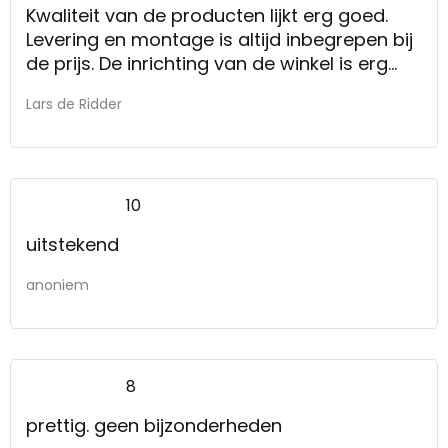
Kwaliteit van de producten lijkt erg goed.
Levering en montage is altijd inbegrepen bij
de prijs. De inrichting van de winkel is erg
goed om een idee te geven van hoe
Lars de Ridder
meubels bij elkaar passen, dankzij het
indelen in "kamertjes".
10
uitstekend
anoniem
8
prettig. geen bijzonderheden