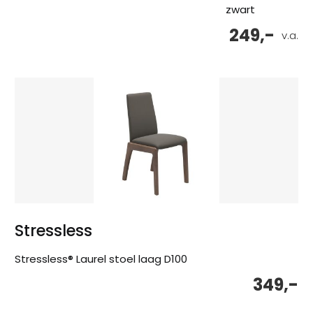
zwart
249,-
v.a.
Stressless
Stressless® Laurel stoel laag D100
349,-