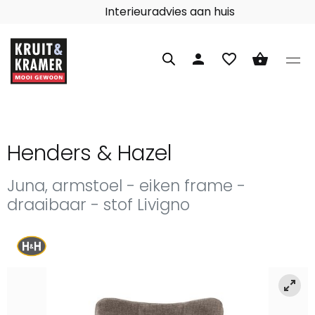
Interieuradvies aan huis
person
favorite_border
shopping_basket
Henders & Hazel
Juna, armstoel - eiken frame -
draaibaar - stof Livigno