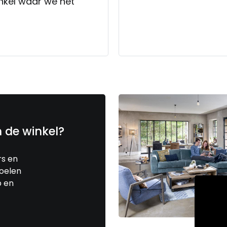
nkel waar we het
n de winkel?
rs en
toelen
p en