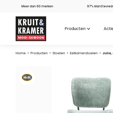
Meer dan 60 merken
97% klanttevred
Producten
keyboard_arrow_down
Acti
Home
>
Producten
>
Stoelen
>
Eetkamerstoelen
>
Julia,