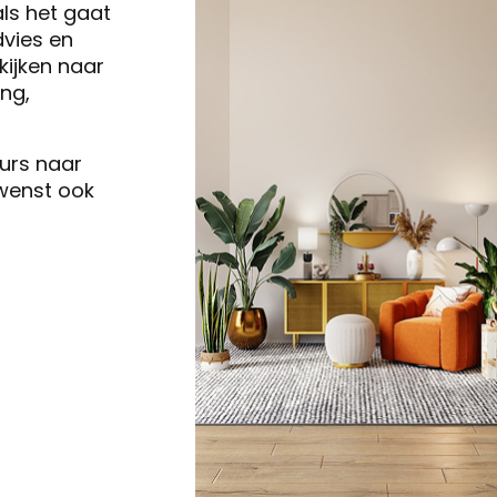
als het gaat
vies en
ijken naar
ng,
eurs naar
 wenst ook