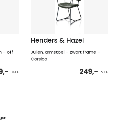
Henders & Hazel
 – off
Julien, armstoel – zwart frame –
Corsica
9,-
249,-
v.a.
v.a.
ngen