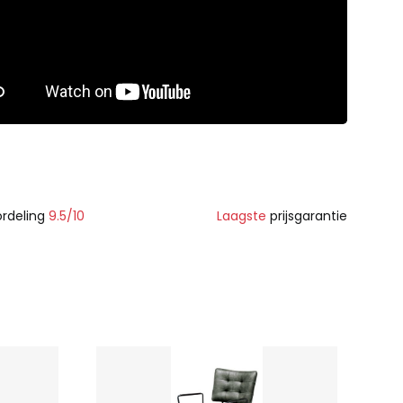
rdeling
9.5/10
Laagste
prijsgarantie