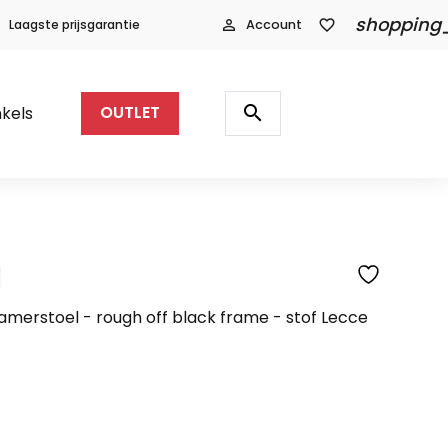
shopping
Laagste prijsgarantie
person_outline
Account
favorite_border
Producten
zoeken
search
kels
OUTLET
l
SFEERFOTO
kamerstoel - rough off black frame - stof Lecce