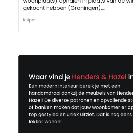
woonplaats) ophalen in plaats van de wi
gekocht hebben (Groningen).
Veel keus!!
Kuiper
Waar vind je
Henders & Hazel
i
Een modern interieur bereik je met een
handomdraai dankzij de meubels van Hende
Hazel! De diverse patronen en opvallende s
of banken maken dat jouw woonkamer er o
top gestyled en uniek uitziet. Dat is nog eens
lekker wonen!