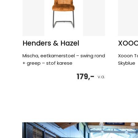
Henders & Hazel
XOO
Mischa, eetkamerstoel – swing rond
Xooon T
+ greep – stof karese
Skyblue
179,-
v.a.