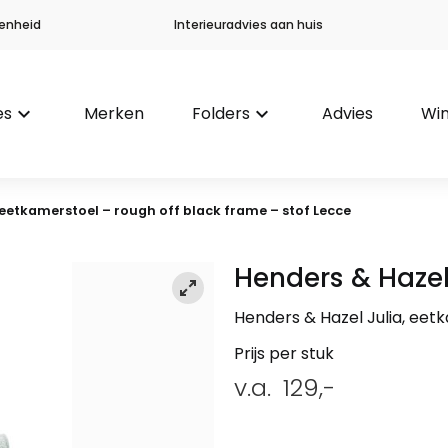
enheid
Interieuradvies aan huis
es
keyboard_arrow_down
Merken
Folders
keyboard_arrow_down
Advies
Win
 eetkamerstoel – rough off black frame – stof Lecce
Henders & Haze
Henders & Hazel Julia, eet
Prijs per stuk
v.a.
129,-