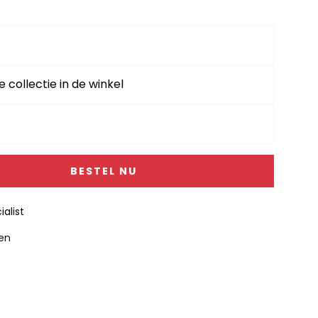
e collectie in de winkel
BESTEL NU
alist
gen