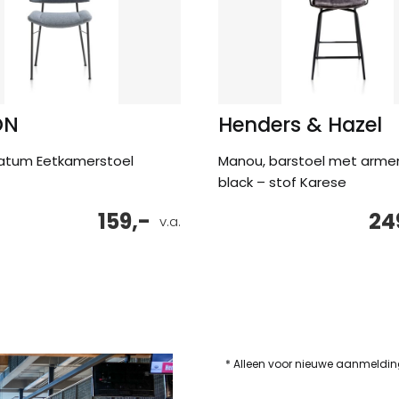
ON
Henders & Hazel
atum Eetkamerstoel
Manou, barstoel met armen
black – stof Karese
159,-
24
v.a.
* Alleen voor nieuwe aanmeldi