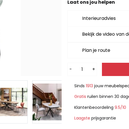
Laat ons jou helpen
Interieuradvies
Bekijk de video van d
Plan je route
Alternative:
-
+
Sinds
1913
jouw
meubelspeci
Gratis
ruilen binnen 30 da
Klantenbeoordeling
9.5/10
Laagste
prijsgarantie