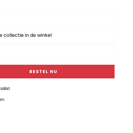
e collectie in de winkel
BESTEL NU
alist
gen