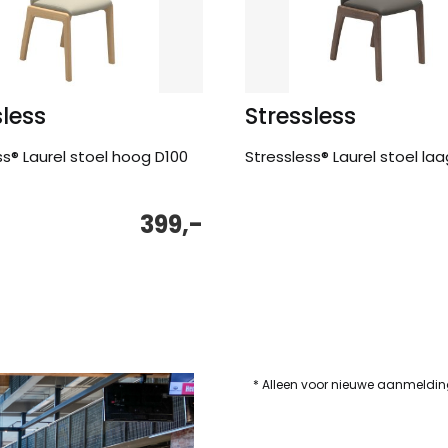
sless
Stressless
ss® Laurel stoel hoog D100
Stressless® Laurel stoel la
399,-
* Alleen voor nieuwe aanmeldi