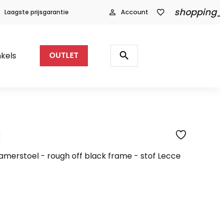
shopping
Laagste prijsgarantie
person_outline
Account
favorite_border
Producten
zoeken
search
kels
OUTLET
l
SFEERFOTO
kamerstoel - rough off black frame - stof Lecce