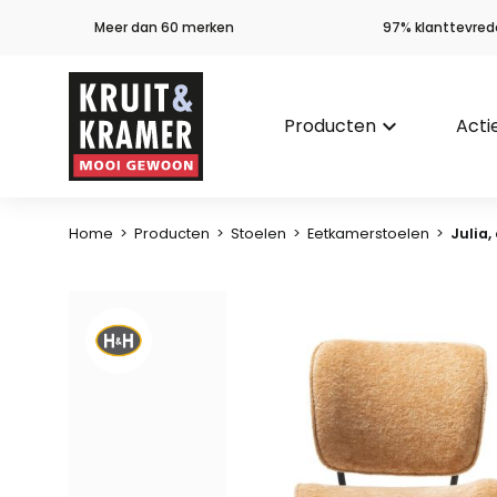
Meer dan 60 merken
97% klanttevred
Producten
keyboard_arrow_down
Acti
Home
>
Producten
>
Stoelen
>
Eetkamerstoelen
>
Julia,