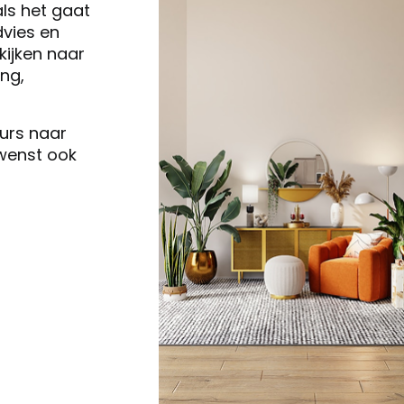
als het gaat
vies en
ijken naar
ng,
eurs naar
 wenst ook