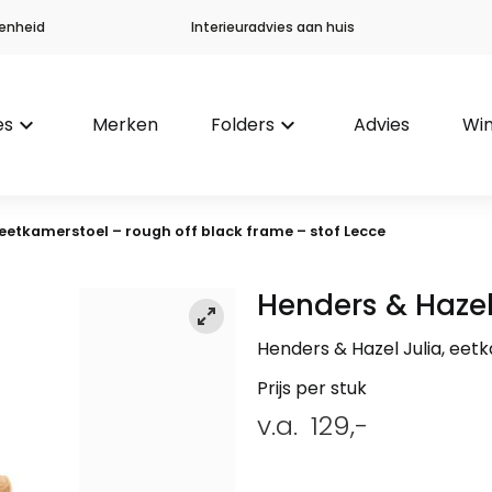
enheid
Interieuradvies aan huis
es
keyboard_arrow_down
Merken
Folders
keyboard_arrow_down
Advies
Win
 eetkamerstoel – rough off black frame – stof Lecce
Henders & Haze
Henders & Hazel Julia, eet
Prijs per stuk
v.a.
129,-