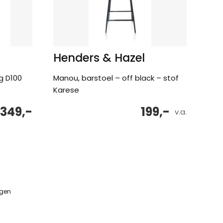
Henders & Hazel
ag D100
Manou, barstoel – off black – stof
Karese
349,-
199,-
v.a.
ngen