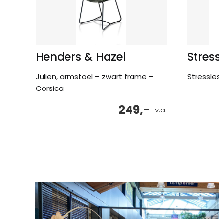
Henders & Hazel
Stres
Julien, armstoel – zwart frame –
Stressle
Corsica
249,-
v.a.