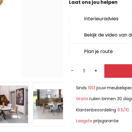
Laat ons jou helpen
Interieuradvies
Bekijk de video van d
Plan je route
Alternative:
-
+
Sinds
1913
jouw
meubelspeci
Gratis
ruilen binnen 30 da
Klantenbeoordeling
9.5/10
Laagste
prijsgarantie