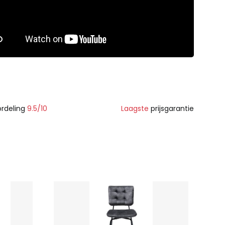
rdeling
9.5/10
Laagste
prijsgarantie