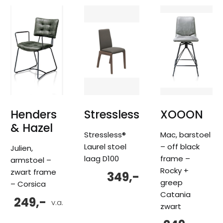
Henders
Stressless
XOOON
& Hazel
Stressless®
Mac, barstoel
Laurel stoel
– off black
Julien,
laag D100
frame –
armstoel –
Rocky +
zwart frame
349,-
greep
– Corsica
Catania
249,-
v.a.
zwart