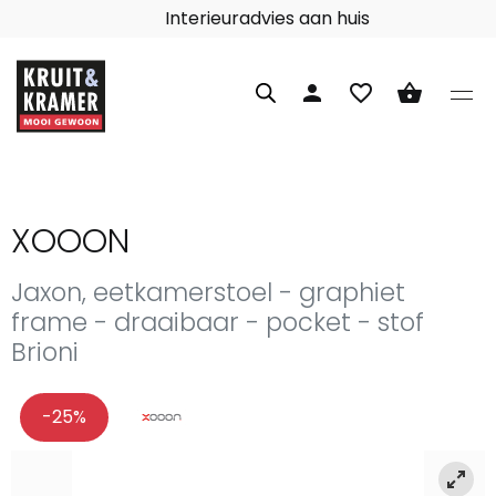
Interieuradvies aan huis
person
favorite_border
shopping_basket
XOOON
Jaxon, eetkamerstoel - graphiet
frame - draaibaar - pocket - stof
Brioni
-25%