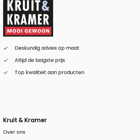
Deskundig advies op maat
check_small
Altijd de laagste prijs
check_small
Top kwaliteit aan producten
check_small
Kruit & Kramer
Over ons