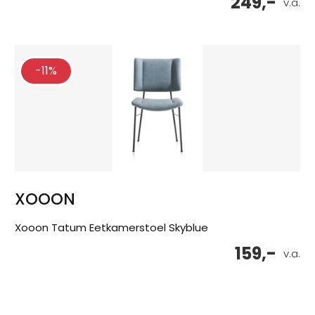
249,-
v.a.
-11%
XOOON
Xooon Tatum Eetkamerstoel Skyblue
159,-
v.a.