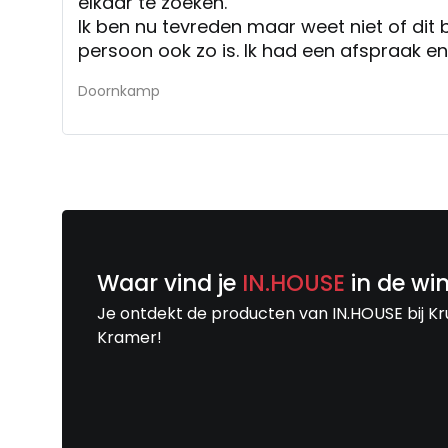
elkaar te zoeken.
Ik ben nu tevreden maar weet niet of dit 
persoon ook zo is. Ik had een afspraak en daarna
vervolgafspraak. Ik moet wel zeggen dat als je net de zaak
Doornkamp
binnenkomt er weinig verkopers zijn die je
beetje onzichtbaar, moet dus echt de wi
iemand te vangen.
Waar vind je
IN.HOUSE
in de wi
Je ontdekt de producten van IN.HOUSE bij Kr
Kramer!