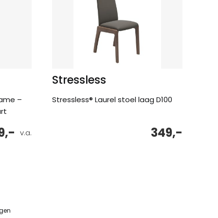
Stressless
rame –
Stressless® Laurel stoel laag D100
rt
9,-
349,-
v.a.
ngen