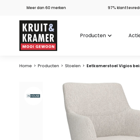
Meer dan 60 merken
97% klanttevred
Producten
keyboard_arrow_down
Acti
Home
>
Producten
>
Stoelen
>
Eetkamerstoel Vigios be