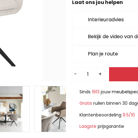
Laat ons jou helpen
Interieuradvies
Bekijk de video van d
Plan je route
Alternative:
-
+
Sinds
1913
jouw
meubelspeci
Gratis
ruilen binnen 30 da
Klantenbeoordeling
9.5/10
Laagste
prijsgarantie