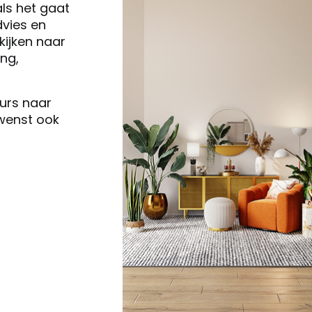
als het gaat
vies en
ijken naar
ng,
eurs naar
 wenst ook