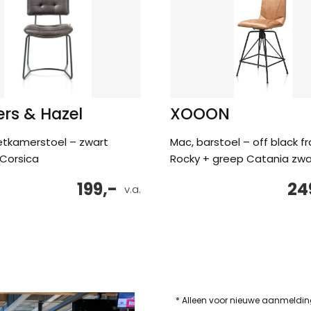
rs & Hazel
XOOON
eetkamerstoel – zwart
Mac, barstoel – off black f
Corsica
Rocky + greep Catania zwa
199,-
24
v.a.
* Alleen voor nieuwe aanmeldi