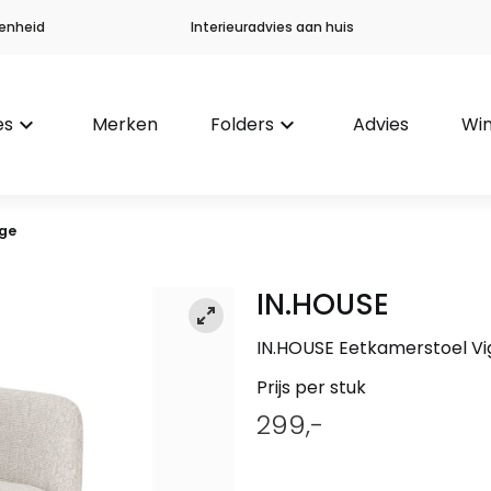
enheid
Interieuradvies aan huis
es
keyboard_arrow_down
Merken
Folders
keyboard_arrow_down
Advies
Win
ige
IN.HOUSE
IN.HOUSE Eetkamerstoel Vi
Prijs per stuk
299,-