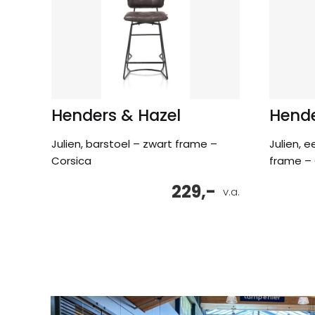
Henders & Hazel
Hende
Julien, barstoel – zwart frame –
Julien, 
Corsica
frame – 
229,-
v.a.