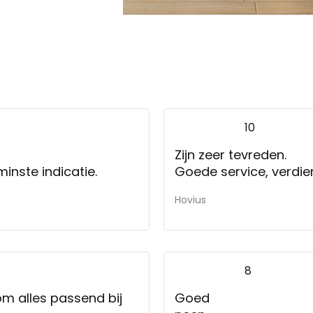
10
Zijn zeer tevreden.
ngeven wat de levertijd is. tenminste indicatie.
Goede service, verdi
Hovius
8
m alles passend bij
Goed