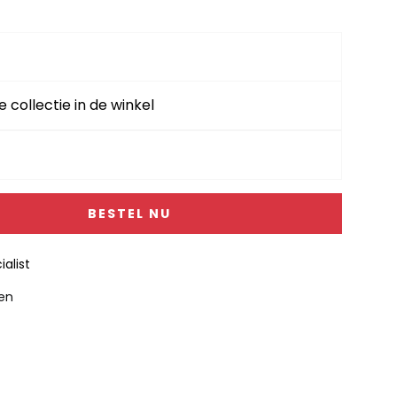
e collectie in de winkel
BESTEL NU
alist
gen