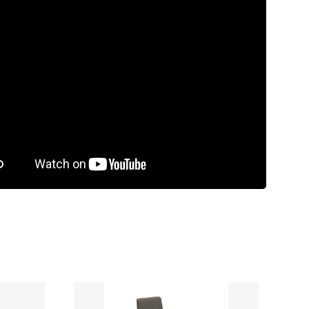
rdeling
9.5/10
Laagste
prijsgarantie