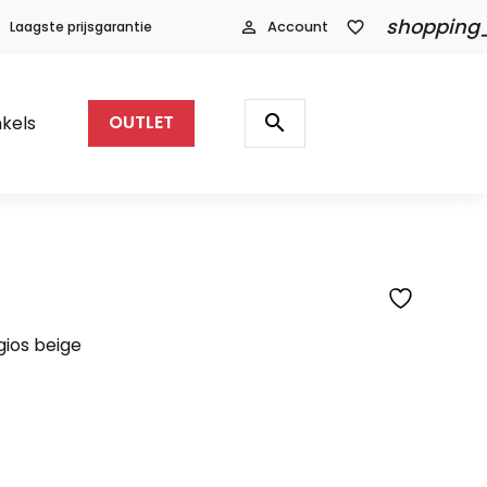
shopping
Laagste prijsgarantie
person_outline
Account
favorite_border
Producten
zoeken
search
kels
OUTLET
gios beige