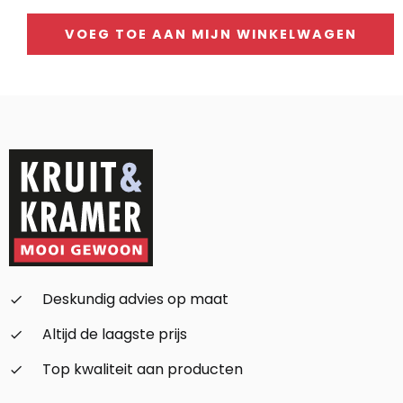
VOEG TOE AAN MIJN WINKELWAGEN
Alternative:
Deskundig advies op maat
check_small
Altijd de laagste prijs
check_small
Top kwaliteit aan producten
check_small