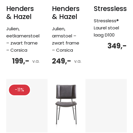
Henders
Henders
Stressless
& Hazel
& Hazel
Stressless®
Laurel stoel
Julien,
Julien,
laag D100
eetkamerstoel
armstoel –
– zwart frame
zwart frame
349,-
– Corsica
– Corsica
199,-
249,-
v.a.
v.a.
-11%