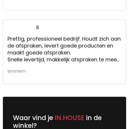
8
Prettig, professioneel bedrijf. Houdt zich aan
de afspraken, levert goede producten en
maakt goede afspraken.
Snelle levertijd, makkelijk afspraken te mee
te maken, goede informatievoorziening,
anoniem
houdt zich aan de leverafspraken, vriendelijk
personeel.
Waar vind je
IN.HOUSE
in de
winkel?