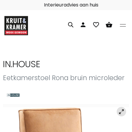
Interieuradvies aan huis
person
favorite_border
shopping_basket
IN.HOUSE
Eetkamerstoel Rona bruin microleder