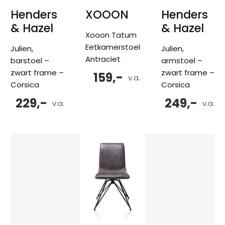
Henders
XOOON
Henders
& Hazel
& Hazel
Xooon Tatum
Eetkamerstoel
Julien,
Julien,
Antraciet
barstoel –
armstoel –
zwart frame –
zwart frame –
159,-
v.a.
Corsica
Corsica
229,-
249,-
v.a.
v.a.