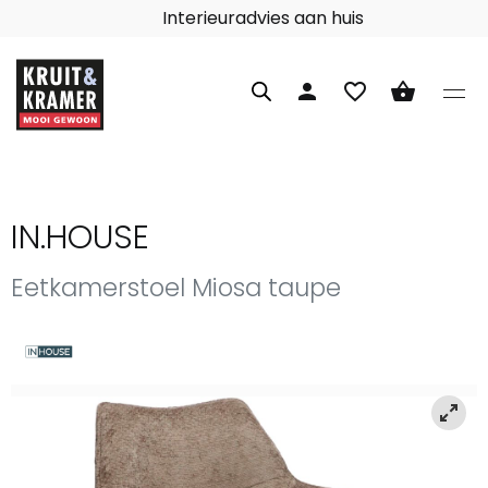
Interieuradvies aan huis
person
favorite_border
shopping_basket
IN.HOUSE
Eetkamerstoel Miosa taupe