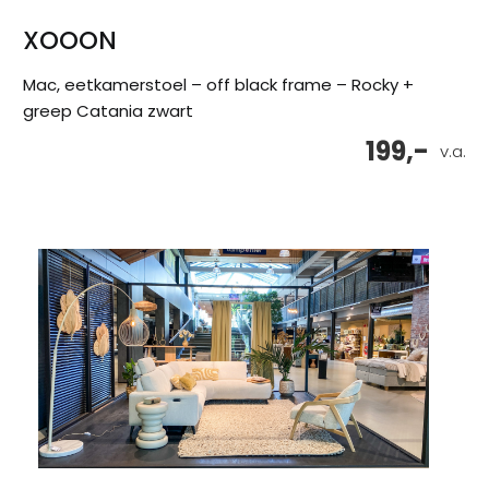
XOOON
Mac, eetkamerstoel – off black frame – Rocky +
greep Catania zwart
199,-
v.a.