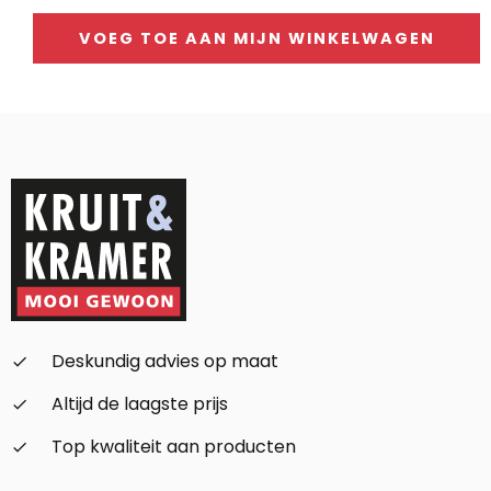
VOEG TOE AAN MIJN WINKELWAGEN
Alternative:
Deskundig advies op maat
check_small
Altijd de laagste prijs
check_small
Top kwaliteit aan producten
check_small