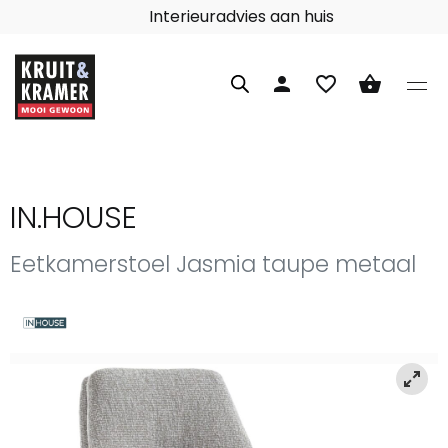
Interieuradvies aan huis
person
favorite_border
shopping_basket
IN.HOUSE
Eetkamerstoel Jasmia taupe metaal