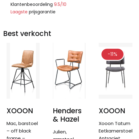
Klantenbeoordeling
9.5/10
Laagste
prijsgarantie
Best verkocht
-11%
XOOON
Henders
XOOON
& Hazel
Mac, barstoel
Xooon Tatum
– off black
Eetkamerstoel
Julien,
frame –
Antraciet