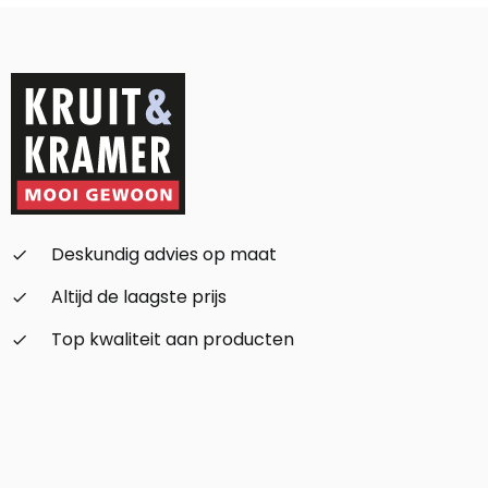
Alternative:
Deskundig advies op maat
check_small
Altijd de laagste prijs
check_small
Top kwaliteit aan producten
check_small