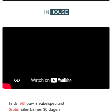
Sinds
1913
jouw
meubelspecialist
Gratis
ruilen binnen 30 dagen