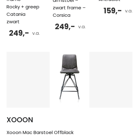
armstoel –
Rocky + greep
zwart frame –
159,-
v.a.
Catania
Corsica
zwart
249,-
v.a.
249,-
v.a.
XOOON
Xooon Mac Barstoel Offblack