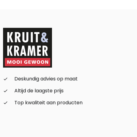
Alternative:
Deskundig advies op maat
check_small
Altijd de laagste prijs
check_small
Top kwaliteit aan producten
check_small