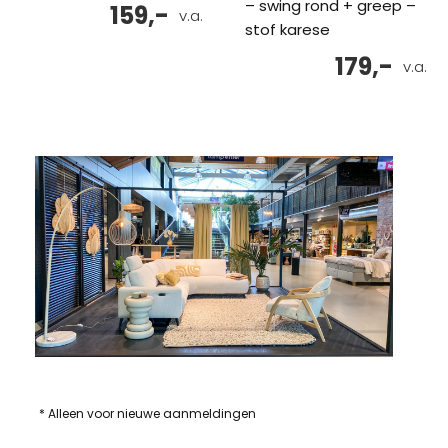
– swing rond + greep –
159,-
v.a.
stof karese
179,-
v.a.
* Alleen voor nieuwe aanmeldingen