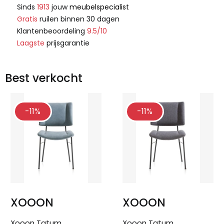
Sinds
1913
jouw
meubelspecialist
Gratis
ruilen binnen 30 dagen
Klantenbeoordeling
9.5/10
Laagste
prijsgarantie
Best verkocht
-11%
-11%
XOOON
XOOON
Xooon Tatum
Xooon Tatum