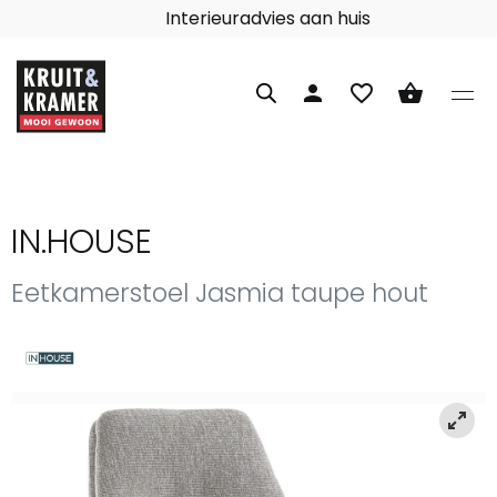
Interieuradvies aan huis
person
favorite_border
shopping_basket
IN.HOUSE
Eetkamerstoel Jasmia taupe hout