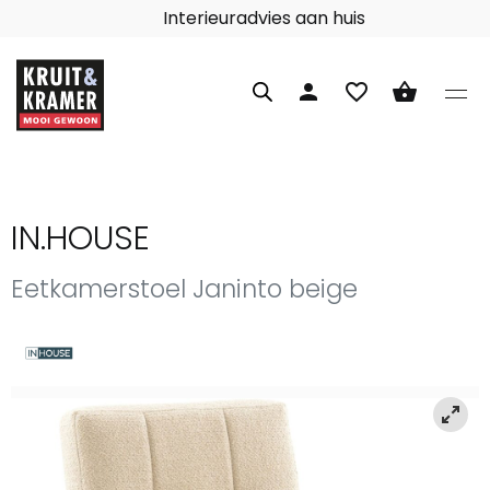
Interieuradvies aan huis
person
favorite_border
shopping_basket
IN.HOUSE
Eetkamerstoel Janinto beige