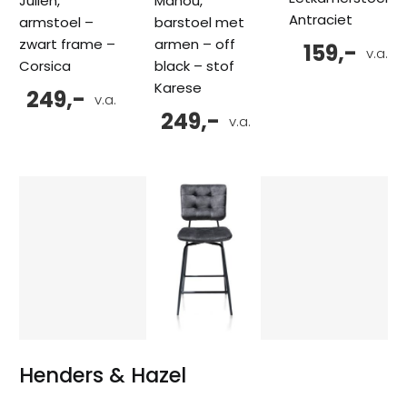
Julien,
Manou,
Antraciet
armstoel –
barstoel met
zwart frame –
armen – off
159,-
v.a.
Corsica
black – stof
Karese
249,-
v.a.
249,-
v.a.
Henders & Hazel