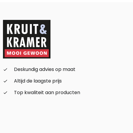
Alternative:
Deskundig advies op maat
check_small
Altijd de laagste prijs
check_small
Top kwaliteit aan producten
check_small