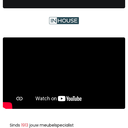
Sinds
1913
jouw
meubelspecialist