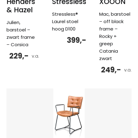
Henders
Stressless
XOOON
& Hazel
Stressless®
Mac, barstoel
Laurel stoel
– off black
Julien,
hoog D100
frame –
barstoel –
Rocky +
zwart frame
399,-
greep
– Corsica
Catania
229,-
v.a.
zwart
249,-
v.a.