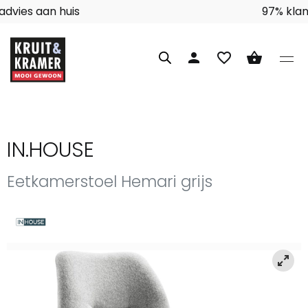
Interieuradvies aan huis
person
favorite_border
shopping_basket
IN.HOUSE
Eetkamerstoel Hemari grijs