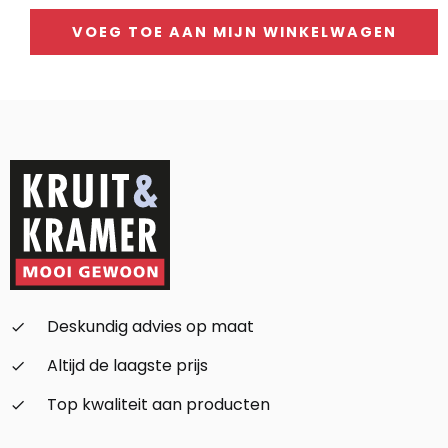
VOEG TOE AAN MIJN WINKELWAGEN
Alternative:
Deskundig advies op maat
check_small
Altijd de laagste prijs
check_small
Top kwaliteit aan producten
check_small