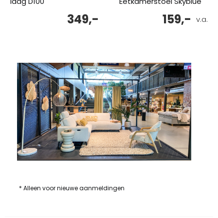
laag D100
Eetkamerstoel Skyblue
349,-
159,-
v.a.
* Alleen voor nieuwe aanmeldingen