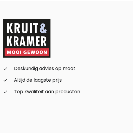
Alternative:
Deskundig advies op maat
check_small
Altijd de laagste prijs
check_small
Top kwaliteit aan producten
check_small