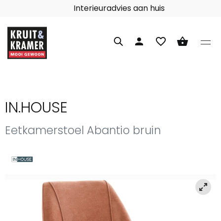
Interieuradvies aan huis
person
favorite_border
shopping_basket
IN.HOUSE
Eetkamerstoel Abantio bruin