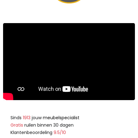
Sinds
1913
jouw
meubelspecialist
Gratis
ruilen binnen 30 dagen
Klantenbeoordeling
9.5/10