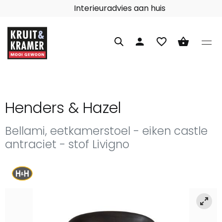
Interieuradvies aan huis
person
favorite_border
shopping_basket
Henders & Hazel
Bellami, eetkamerstoel - eiken castle
antraciet - stof Livigno