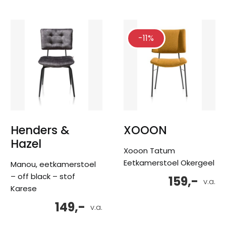
-11%
Henders &
XOOON
Hazel
Xooon Tatum
Eetkamerstoel Okergeel
Manou, eetkamerstoel
– off black – stof
159,-
v.a.
Karese
149,-
v.a.