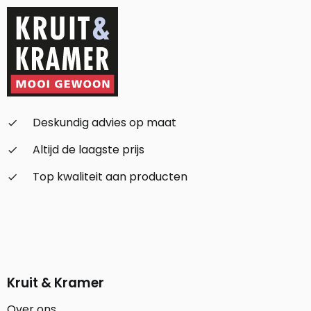
Deskundig advies op maat
check_small
Altijd de laagste prijs
check_small
Top kwaliteit aan producten
check_small
Kruit & Kramer
Over ons