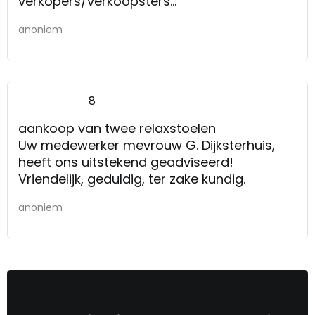
verkopers/verkoopsters
de rust en de mogelijkheid om eerst zelf
anoniem
goed te bekijken en te ervaren, en bij
eventuele vragen de
verkopers/verkoopsters de tijd nemen en
moeite voor je doen
8
aankoop van twee relaxstoelen
Uw medewerker mevrouw G. Dijksterhuis,
heeft ons uitstekend geadviseerd!
Vriendelijk, geduldig, ter zake kundig.
anoniem