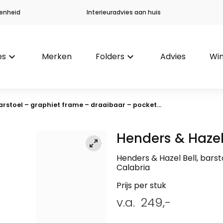
enheid
Interieuradvies aan huis
es
keyboard_arrow_down
Merken
Folders
keyboard_arrow_down
Advies
Win
barstoel – graphiet frame – draaibaar – pocket...
Henders & Haze
Henders & Hazel Bell, barst
Calabria
Prijs per stuk
v.a.
249,-