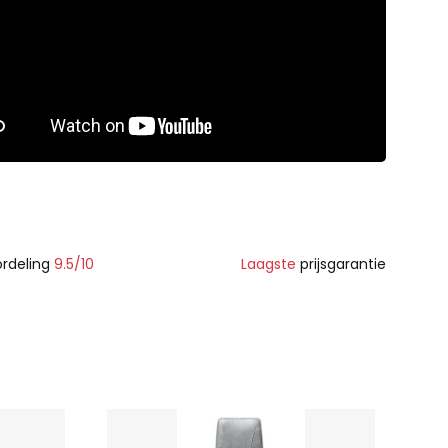
rdeling
9.5/10
Laagste
prijsgarantie