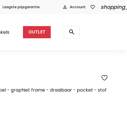
shopping
Laagste prijsgarantie
person_outline
Account
favorite_border
Producten
zoeken
search
kels
OUTLET
l
SFEERFOTO
oel - graphiet frame - draaibaar - pocket - stof