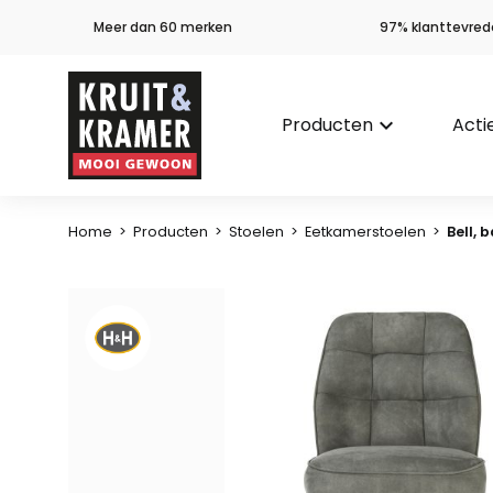
Meer dan 60 merken
97% klanttevred
Producten
keyboard_arrow_down
Acti
Home
>
Producten
>
Stoelen
>
Eetkamerstoelen
>
Bell, 