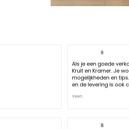
9
Als je een goede verko
Kruit en Kramer. Je wo
mogelijkheden en tips
en de levering is ook
we moesten zelf de m
Veen
niet heel erg. Kortom:
verkoopmedewerkers, c
een goed.
8