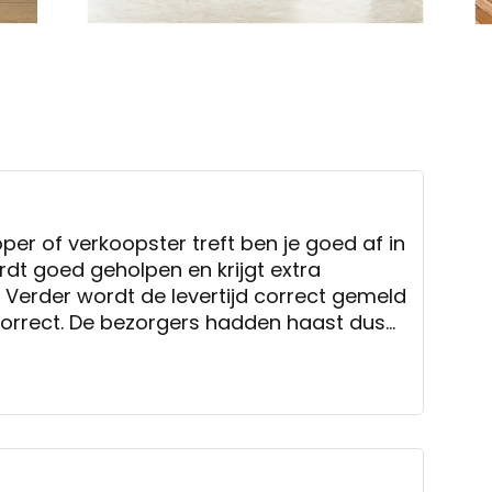
per of verkoopster treft ben je goed af in
rdt goed geholpen en krijgt extra
. Verder wordt de levertijd correct gemeld
 correct. De bezorgers hadden haast dus
eubels uitpakken, maar dat vonden we
 prima winkel, prima
orrecte levertijd en voor de levering