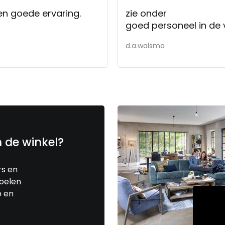
en goede ervaring.
zie onder
goed personeel in de 
d.a.walsma
n de winkel?
rs en
toelen
p en