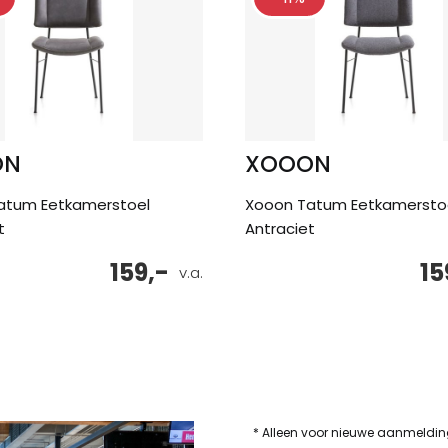
ON
XOOON
atum Eetkamerstoel
Xooon Tatum Eetkamersto
t
Antraciet
159,-
15
v.a.
* Alleen voor nieuwe aanmeldi