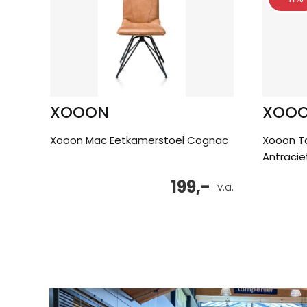
XOOON
XOO
Xooon Mac Eetkamerstoel Cognac
Xooon T
Antracie
199,-
v.a.