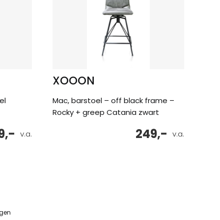
XOOON
el
Mac, barstoel – off black frame –
Rocky + greep Catania zwart
9,-
249,-
v.a.
v.a.
ngen