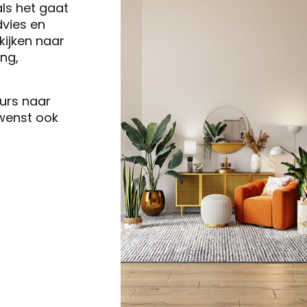
als het gaat
vies en
ijken naar
ng,
eurs naar
 wenst ook