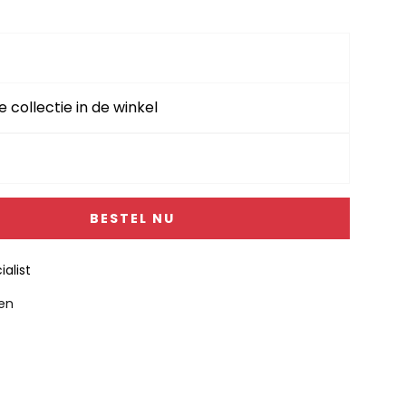
e collectie in de winkel
BESTEL NU
alist
gen