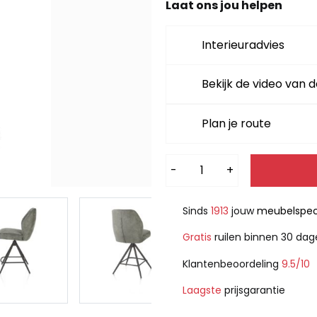
Laat ons jou helpen
Interieuradvies
Bekijk de video van d
Plan je route
Alternative:
-
+
Sinds
1913
jouw
meubelspeci
Gratis
ruilen binnen 30 da
Klantenbeoordeling
9.5/10
Laagste
prijsgarantie