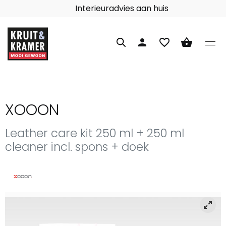
Interieuradvies aan huis
person
favorite_border
shopping_basket
XOOON
Leather care kit 250 ml + 250 ml
cleaner incl. spons + doek