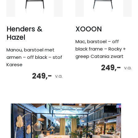
Henders &
XOOON
Hazel
Mac, barstoel – off
black frame – Rocky +
Manou, barstoel met
greep Catania zwart
armen – off black – stof
Karese
249,-
v.a.
249,-
v.a.