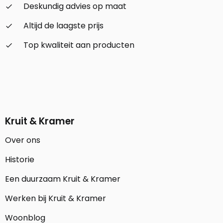
Deskundig advies op maat
check_small
Altijd de laagste prijs
check_small
Top kwaliteit aan producten
check_small
Kruit & Kramer
Over ons
Historie
Een duurzaam Kruit & Kramer
Werken bij Kruit & Kramer
Woonblog