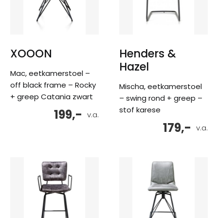
XOOON
Henders &
Hazel
Mac, eetkamerstoel –
off black frame – Rocky
Mischa, eetkamerstoel
+ greep Catania zwart
– swing rond + greep –
stof karese
199,-
v.a.
179,-
v.a.