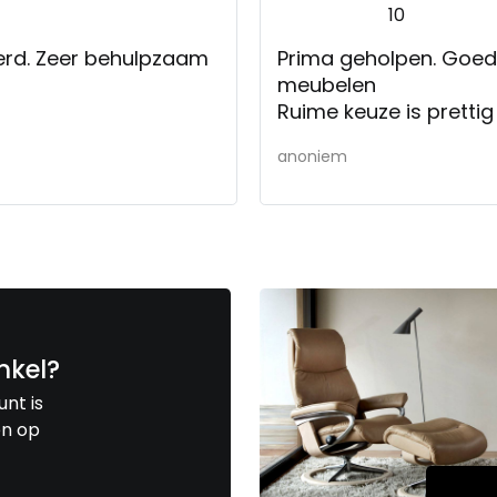
10
everd. Zeer behulpzaam
Prima geholpen. Goed
meubelen
Ruime keuze is prettig
anoniem
nkel?
unt is
en op