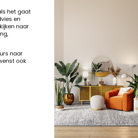
als het gaat
vies en
ijken naar
ng,
eurs naar
 wenst ook