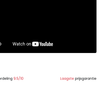
rdeling
9.5/10
Laagste
prijsgarantie