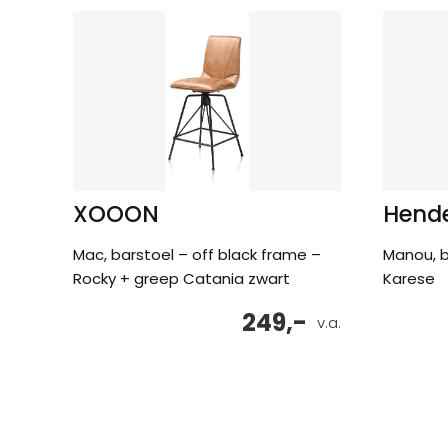
XOOON
Hende
Mac, barstoel – off black frame –
Manou, b
Rocky + greep Catania zwart
Karese
249,-
v.a.