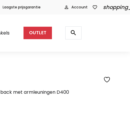
shopping
Laagste prijsgarantie
person_outline
Account
favorite_border
Producten
zoeken
search
kels
OUTLET
igh back met armleuningen D400