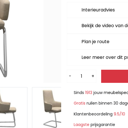
Interieuradvies
Bekijk de video van d
Plan je route
Leer meer over dit 
Alternative:
-
+
Sinds
1913
jouw
meubelspeci
Gratis
ruilen binnen 30 da
Klantenbeoordeling
9.5/10
Laagste
prijsgarantie