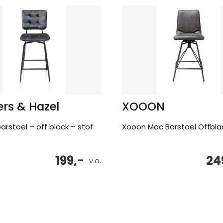
rs & Hazel
XOOON
arstoel – off black – stof
Xooon Mac Barstoel Offbla
199,-
24
v.a.