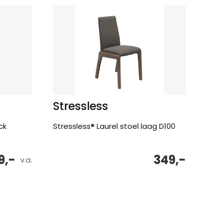
Stressless
ck
Stressless® Laurel stoel laag D100
9,-
349,-
v.a.