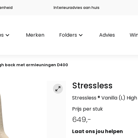
enheid
Interieuradvies aan huis
es
keyboard_arrow_down
Merken
Folders
keyboard_arrow_down
Advies
Win
 High back met armleuningen D400
Stressless
Stressless ® Vanilla (L) H
Prijs per stuk
649,-
Laat ons jou helpen