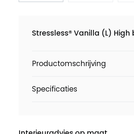
Stressless® Vanilla (L) Hi
Productomschrijving
Specificaties
Interieuradvies op maat