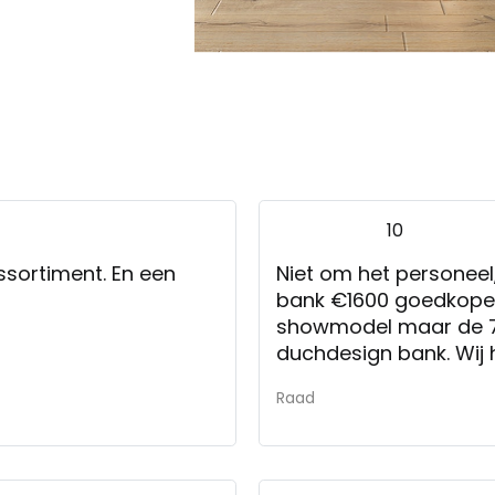
10
assortiment. En een
Niet om het personeel
bank €1600 goedkoper
showmodel maar de 7 j
duchdesign bank. Wij h
de prijs gedaan kon w
Raad
Dat is wel een heel gro
Fam. De Raad