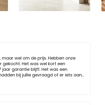
, maar wel om de prijs. Hebben onze
 gekocht. Het was wel kort een
aar garantie blijft. Het was een
adden bij jullie gevraagd of er iets aan
orden, van die €4600 kon er €100 van af.
ot verschil.