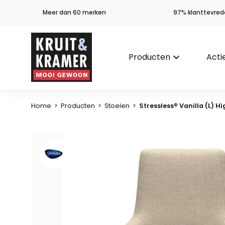
Meer dan 60 merken
97% klanttevred
Producten
keyboard_arrow_down
Acti
Home
>
Producten
>
Stoelen
>
Stressless® Vanilla (L)