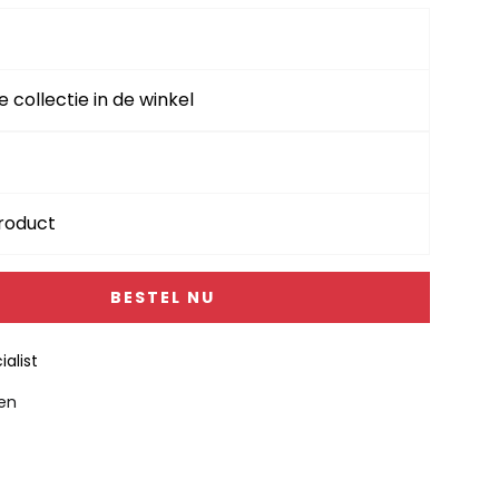
e collectie in de winkel
product
BESTEL NU
alist
gen