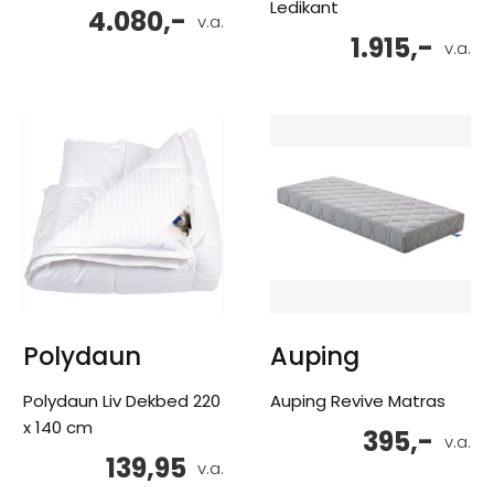
Ledikant
4.080,-
v.a.
1.915,-
v.a.
Polydaun
Auping
Polydaun Liv Dekbed 220
Auping Revive Matras
x 140 cm
395,-
v.a.
139,95
v.a.