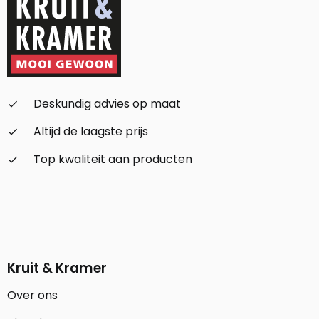
Deskundig advies op maat
check_small
Altijd de laagste prijs
check_small
Top kwaliteit aan producten
check_small
Kruit & Kramer
Over ons