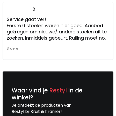
8
Service gaat ver!
Eerste 6 stoelen waren niet goed. Aanbod
gekregen om nieuwe/ andere stoelen uit te
zoeken. Inmiddels gebeurt. Ruiling moet nog
plaats vinden. Vertrouwen dat het
Broere
uiteindelijk goed gaat komen.
Waar vind je
Restyl
in de
winkel?
Je ontdekt de producten van
Restyl bij Kruit & Kramer!