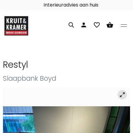
Interieuradvies aan huis
person
favorite_border
shopping_basket
Restyl
Slaapbank Boyd