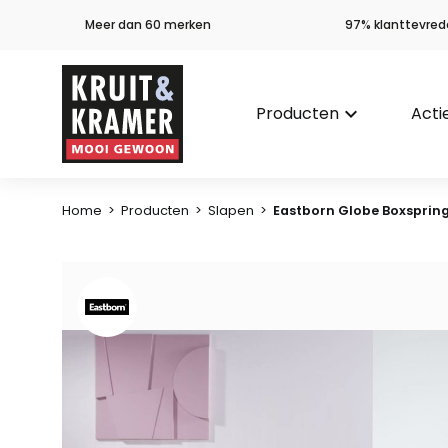
Meer dan 60 merken
97% klanttevred
Producten
keyboard_arrow_down
Acti
Home
>
Producten
>
Slapen
>
Eastborn Globe Boxsprin