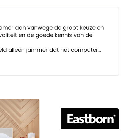
Kramer aan vanwege de groot keuze en
waliteit en de goede kennis van de
eld alleen jammer dat het computer
waardoor niet optimaal beeld kon worden
voor ons geen reden niet weer terug te