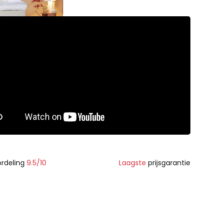
rdeling
9.5/10
Laagste
prijsgarantie