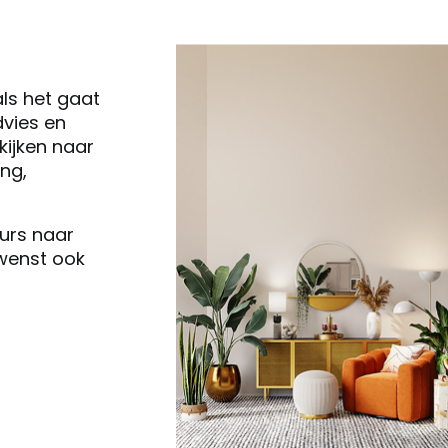
als het gaat
vies en
ijken naar
ng,
eurs naar
 wenst ook