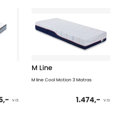
M Line
M line Cool Motion 3 Matras
5,-
1.474,-
v.a.
v.a.