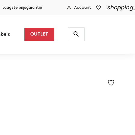
shopping
Laagste prijsgarantie
person_outline
Account
favorite_border
Producten
zoeken
search
kels
OUTLET