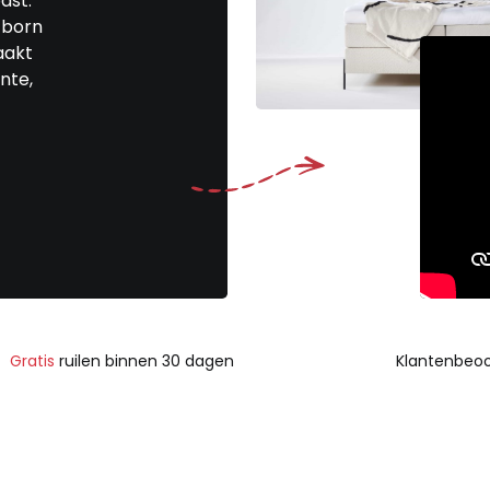
ast.
tborn
aakt
nte,
Gratis
ruilen binnen 30 dagen
Klantenbeoo