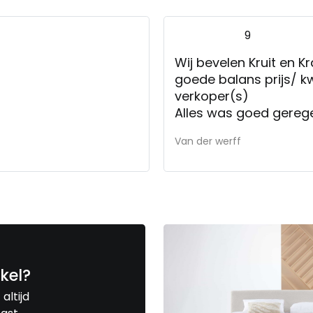
9
Wij bevelen Kruit en 
goede balans prijs/ k
verkoper(s)
Alles was goed gereg
systeem niet werkte 
Van der werff
gegeven. Maar dit is 
komen.
kel?
altijd