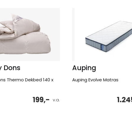
y Dons
Auping
ons Thermo Dekbed 140 x
Auping Evolve Matras
199,-
1.24
v.a.