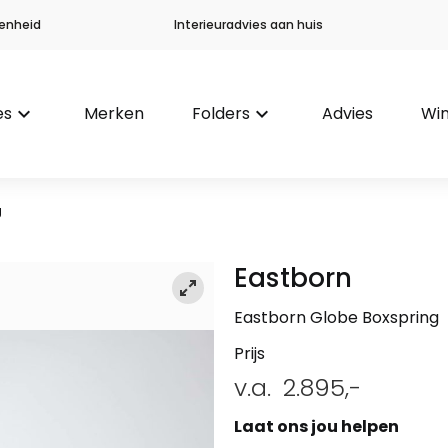
enheid
Interieuradvies aan huis
es
keyboard_arrow_down
Merken
Folders
keyboard_arrow_down
Advies
Win
g
Eastborn
Eastborn Globe Boxspring
Prijs
v.a.
2.895,-
Laat ons jou helpen