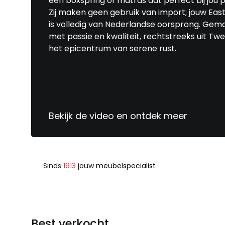
een boxspring of matras dat perfect bij jou p
Zij maken geen gebruik van import; jouw Eas
is volledig van Nederlandse oorsprong. Gem
met passie en kwaliteit, rechtstreeks uit Twe
het epicentrum van serene rust.
Bekijk de video en ontdek meer
Sinds
1913
jouw
meubelspecialist
Best verkocht