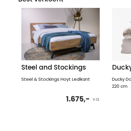
Steel and Stockings
Duck
Steel & Stockings Hoyt Ledikant
Ducky D
220 cm
1.675,-
v.a.