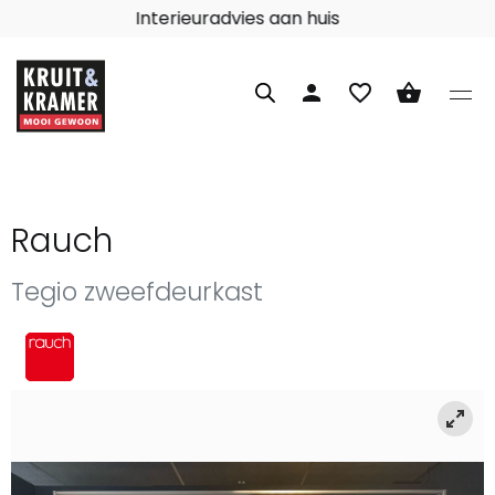
Interieuradvies aan huis
person
favorite_border
shopping_basket
Rauch
Tegio zweefdeurkast