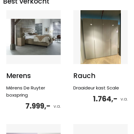
Best verkocht
Merens
Rauch
Mérens De Ruyter
Draaideur kast Scale
boxspring
1.764,-
v.a.
7.999,-
v.a.