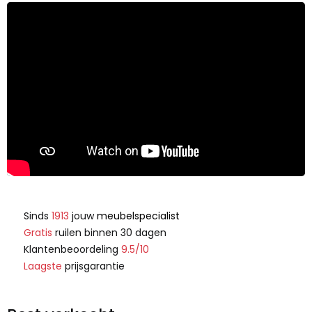
Sinds
1913
jouw
meubelspecialist
Gratis
ruilen binnen 30 dagen
Klantenbeoordeling
9.5/10
Laagste
prijsgarantie