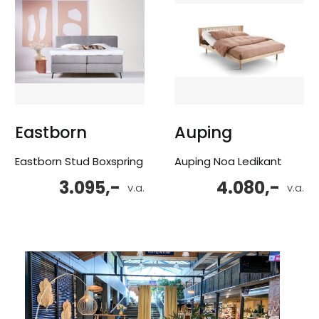
Eastborn
Auping
Eastborn Stud Boxspring
Auping Noa Ledikant
3.095,-
4.080,-
v.a.
v.a.