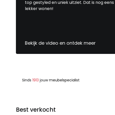
deal af te ronden. We zijn met een zeer t
top gestyled en uniek uitziet. Dat is nog eens
aangegaan, deze medewerker verstaat zij
lekker wonen!
goed aanvoelen.
In de prijs verwerken dat de oude matras
geretourneerd kunnen worden.
Bekijk de video en ontdek meer
Sinds
1913
jouw
meubelspecialist
Best verkocht