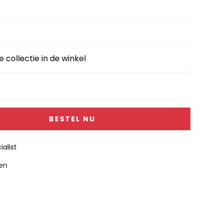
49,-.
e collectie in de winkel
BESTEL NU
alist
gen