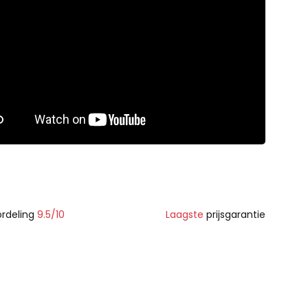
rdeling
9.5/10
Laagste
prijsgarantie