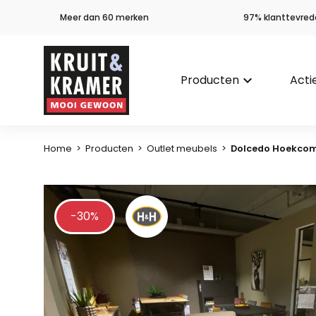
Meer dan 60 merken
97% klanttevred
Producten
keyboard_arrow_down
Acti
Home
>
Producten
>
Outlet meubels
>
Dolcedo Hoekcom
-30%