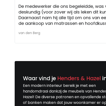
De medewerker die ons begeleidde, was 
deskundig (voor zover wij als leken dit k
Daarnaast nam hij alle tijd om ons van ee
de aankoop van matrassen en hoofdkusse
Zonder op de voorgrond te treden liet hij
van den Berg
maar wel nadat hij alle mogelijkheden v.
hoofdkussen-soorten aan ons had laten z
ervaren hoe de verschillende soorten 'voe
Uiteindelijk hebben we mede door zijn ad
gemaakt die duurder uitviel dan aanvankelijk
maar maakten we deze keuze omdat het 
waard was. De plezierige manier waarop hij met ons sprak en
ons het gevoel gaf dat ons slaapcomfort
Waar vind je
Henders & Hazel
i
welzijn) bij hem voorop stond en niet het
zo duur mogelijke matras en hoofdkusse
Een modern interieur bereik je met een
hadden aanvankelijk het plan om de keuz
handomdraai dankzij de meubels van Hende
overdenken en met elkaar te bespreken, 
Hazel! De diverse patronen en opvallende s
goed qua advies en prijs, dat we beslote
of banken maken dat jouw woonkamer er o