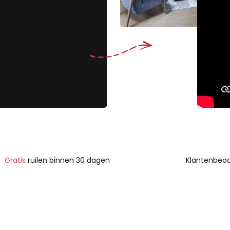
evreden gevoel op huis
n vak en kan klanten
sen, zonder kosten,
Gratis
ruilen binnen 30 dagen
Klantenbeoo