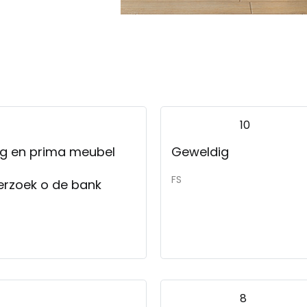
10
ing en prima meubel
Geweldig
FS
erzoek o de bank
8