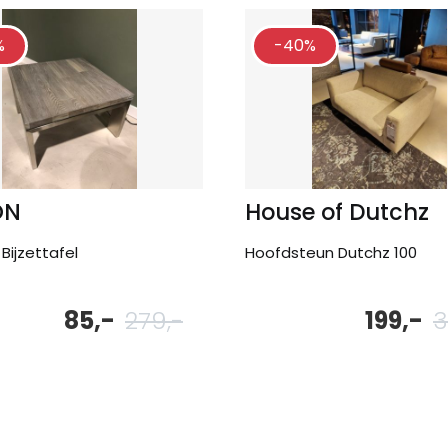
%
-40%
ON
House of Dutchz
Bijzettafel
Hoofdsteun Dutchz 100
85,-
279,-
199,-
3
e
Oorspronkelijke
Huidige
prijs
prijs
was:
is:
279,-.
85,-.