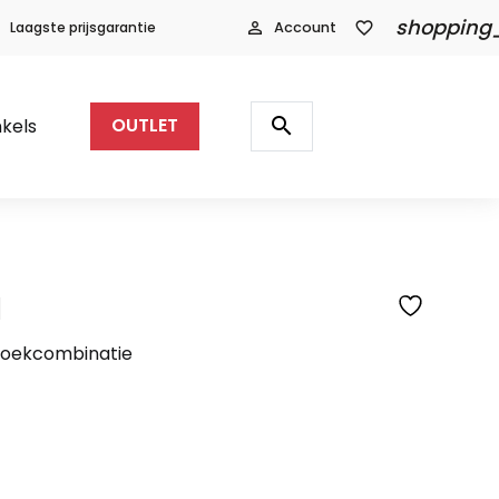
shopping
Laagste prijsgarantie
person_outline
Account
favorite_border
Producten
zoeken
search
kels
OUTLET
l
Hoekcombinatie
lijke
idige
js