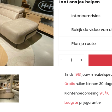
3.799,-.
2.6
Laat ons jou helpen
Interieuradvies
Bekijk de video van d
Plan je route
Alternative:
-
+
Sinds
1913
jouw
meubelspeci
Gratis
ruilen binnen 30 da
Klantenbeoordeling
9.5/10
Laagste
prijsgarantie