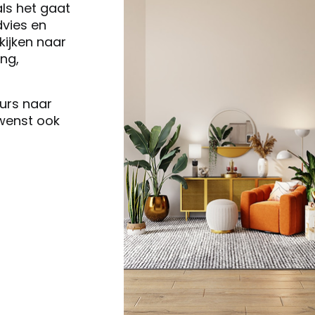
als het gaat
vies en
ijken naar
ng,
eurs naar
 wenst ook