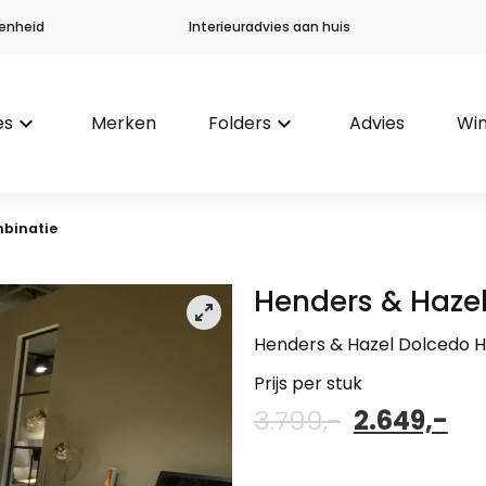
enheid
Interieuradvies aan huis
es
keyboard_arrow_down
Merken
Folders
keyboard_arrow_down
Advies
Win
binatie
Henders & Haze
Henders & Hazel Dolcedo 
Prijs per stuk
Oorspronke
Hu
3.799,-
2.649,-
prijs
pri
was:
is: