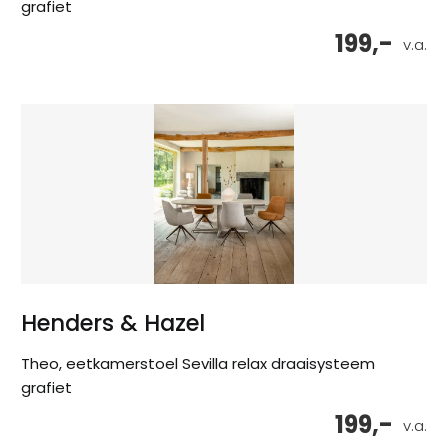
grafiet
199,-
v.a.
Henders & Hazel
Theo, eetkamerstoel Sevilla relax draaisysteem
grafiet
199,-
v.a.