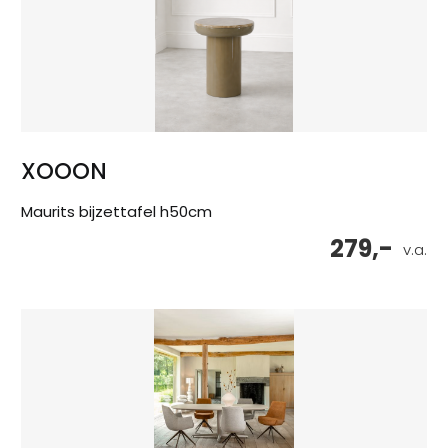
XOOON
Maurits bijzettafel h50cm
279,-
v.a.