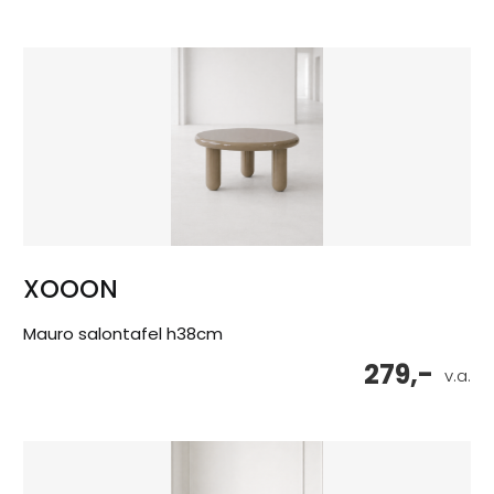
XOOON
Mauro salontafel h38cm
279,-
v.a.