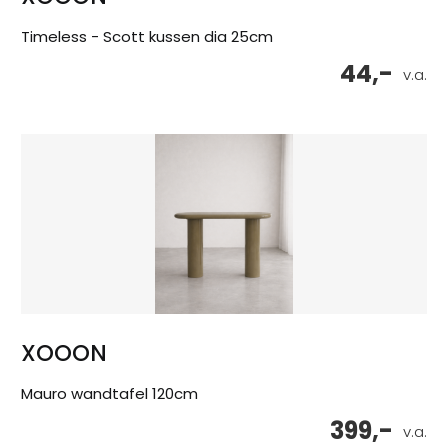
Timeless - Scott kussen dia 25cm
44,-
v.a.
XOOON
Mauro wandtafel 120cm
399,-
v.a.