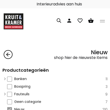
Interieuradvies aan huis
person
favorite_border
shopping_basket
Nieuw
arrow_back
shop hier de nieuwste items
Productcategorieën
Banken
11
Boxspring
3
Fauteuils
9
Geen categorie
7
Nieuw
210