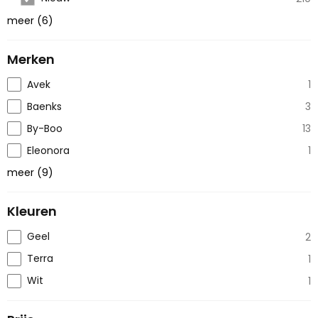
meer
(
6
)
Merken
Avek
1
Baenks
3
By-Boo
13
Eleonora
1
meer
(
9
)
Kleuren
Geel
2
Terra
1
Wit
1