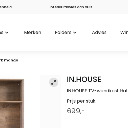
enheid
Interieuradvies aan huis
es
keyboard_arrow_down
Merken
Folders
keyboard_arrow_down
Advies
Win
rk mango
IN.HOUSE
IN.HOUSE TV-wandkast Hat
Prijs per stuk
699,-