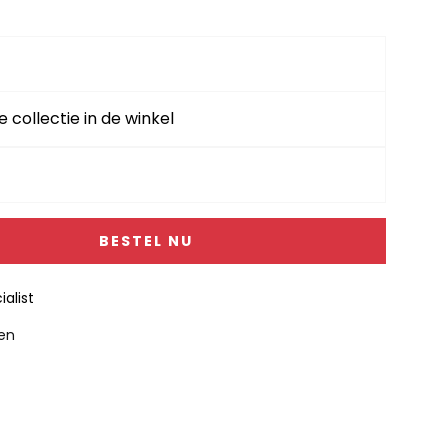
e collectie in de winkel
BESTEL NU
alist
gen