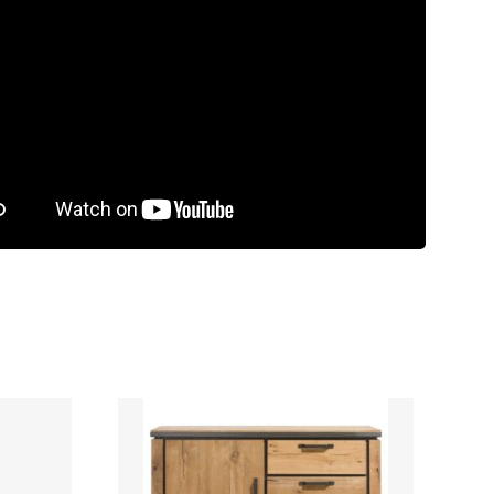
rdeling
9.5/10
Laagste
prijsgarantie