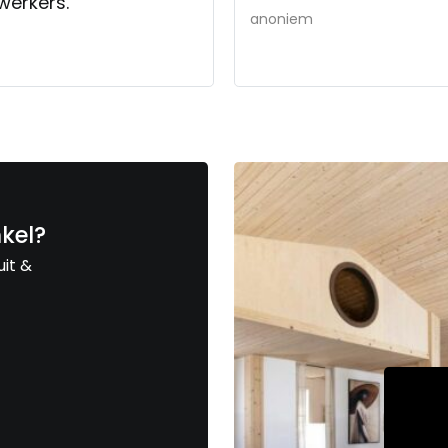
werkers.
anoniem
nkel?
uit &