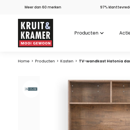
Meer dan 60 merken
97% klanttevred
Producten
keyboard_arrow_down
Acti
Home
>
Producten
>
Kasten
>
TV-wandkast Hatonia da