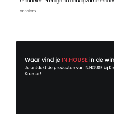
meubelen. Prettige en behulpzame mede
anoniem
Waar vind je
IN.HOUSE
in de wi
Je ontdekt de producten van IN.HOUSE bij Kr
Kramer!