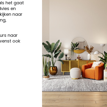
als het gaat
vies en
ijken naar
ng,
eurs naar
 wenst ook