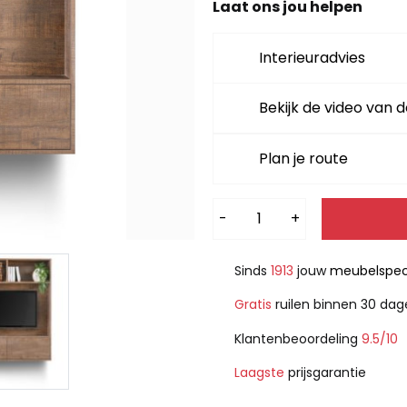
Laat ons jou helpen
Interieuradvies
Bekijk de video van d
Plan je route
Alternative:
-
+
Sinds
1913
jouw
meubelspeci
Gratis
ruilen binnen 30 da
Klantenbeoordeling
9.5/10
Laagste
prijsgarantie