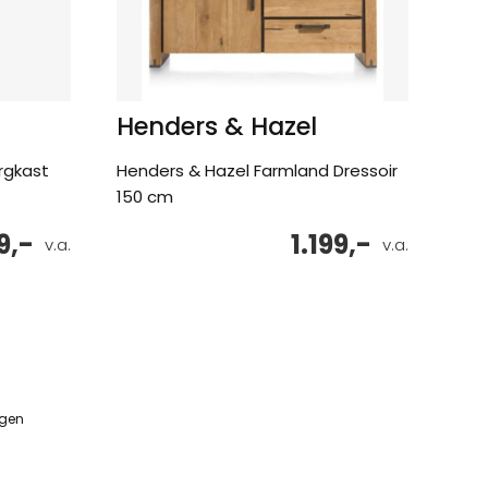
Henders & Hazel
rgkast
Henders & Hazel Farmland Dressoir
150 cm
9,-
1.199,-
v.a.
v.a.
ngen