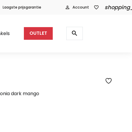
shopping
Laagste prijsgarantie
person_outline
Account
favorite_border
Producten
zoeken
search
kels
OUTLET
onia dark mango