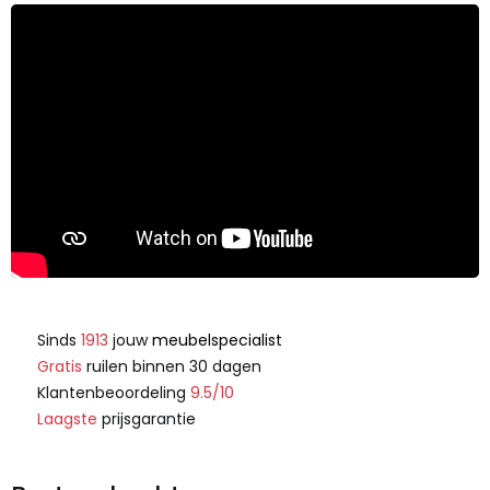
Sinds
1913
jouw
meubelspecialist
Gratis
ruilen binnen 30 dagen
Klantenbeoordeling
9.5/10
Laagste
prijsgarantie