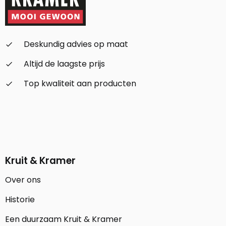
Deskundig advies op maat
check_small
Altijd de laagste prijs
check_small
Top kwaliteit aan producten
check_small
Kruit & Kramer
Over ons
Historie
Een duurzaam Kruit & Kramer