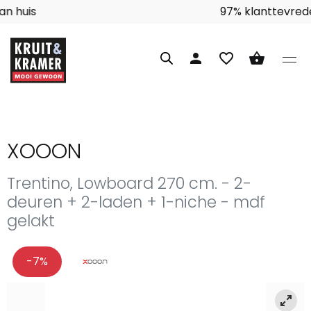
Interieuradvies aan huis
person
favorite_border
shopping_basket
XOOON
Trentino, Lowboard 270 cm. - 2-
deuren + 2-laden + 1-niche - mdf
gelakt
-7%