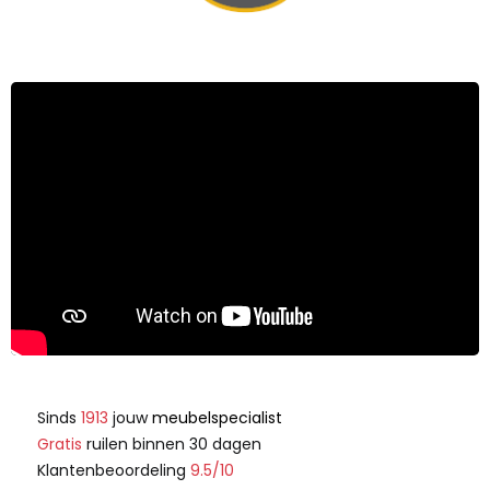
Sinds
1913
jouw
meubelspecialist
Gratis
ruilen binnen 30 dagen
Klantenbeoordeling
9.5/10