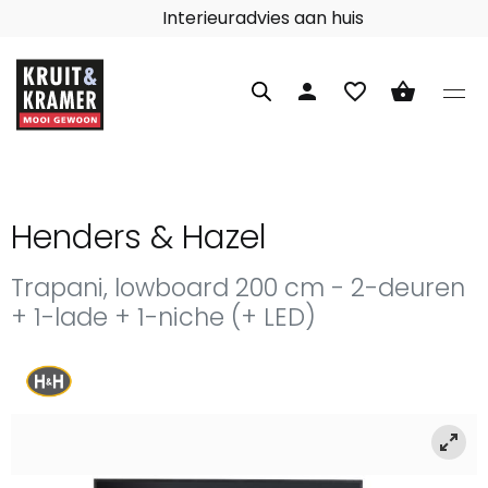
Interieuradvies aan huis
person
favorite_border
shopping_basket
Henders & Hazel
Trapani, lowboard 200 cm - 2-deuren
+ 1-lade + 1-niche (+ LED)