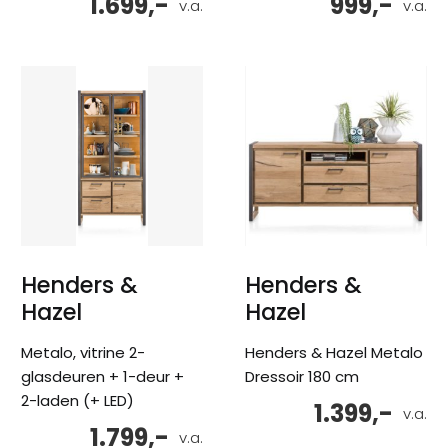
1.699,-
999,-
v.a.
v.a.
Henders &
Henders &
Hazel
Hazel
Metalo, vitrine 2-
Henders & Hazel Metalo
glasdeuren + 1-deur +
Dressoir 180 cm
2-laden (+ LED)
1.399,-
v.a.
1.799,-
v.a.