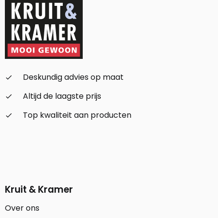
Deskundig advies op maat
check_small
Altijd de laagste prijs
check_small
Top kwaliteit aan producten
check_small
Kruit & Kramer
Over ons