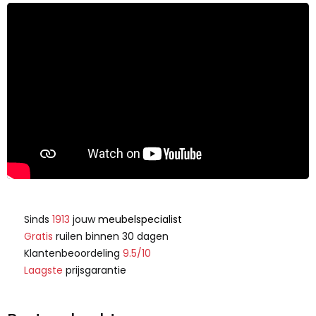
Sinds
1913
jouw
meubelspecialist
Gratis
ruilen binnen 30 dagen
Klantenbeoordeling
9.5/10
Laagste
prijsgarantie