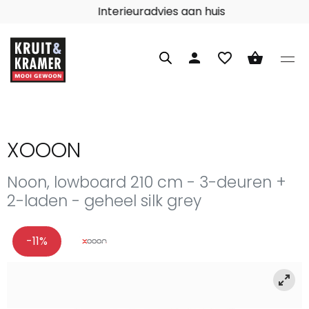
Interieuradvies aan huis
person
favorite_border
shopping_basket
XOOON
Noon, lowboard 210 cm - 3-deuren +
2-laden - geheel silk grey
-11%