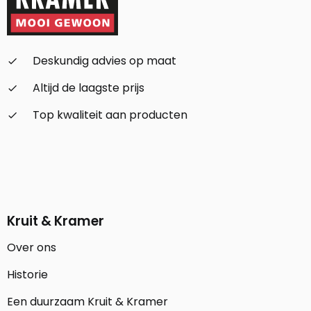
Deskundig advies op maat
check_small
Altijd de laagste prijs
check_small
Top kwaliteit aan producten
check_small
Kruit & Kramer
Over ons
Historie
Een duurzaam Kruit & Kramer