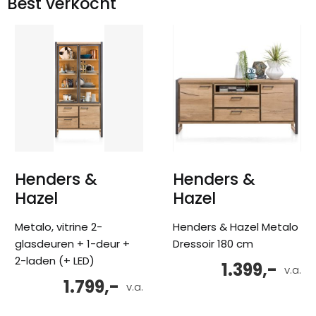
Best verkocht
Henders &
Henders &
Hazel
Hazel
Metalo, vitrine 2-
Henders & Hazel Metalo
glasdeuren + 1-deur +
Dressoir 180 cm
2-laden (+ LED)
1.399,-
v.a.
1.799,-
v.a.