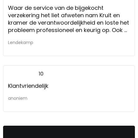
Waar de service van de bijgekocht
verzekering het liet afweten nam Kruit en
kramer de verantwoordelijkheid en loste het
probleem professioneel en keurig op. Ook al
had de verzekering dit moeten doen ons
Lendekamp
inziens. Wordt gewaardeerd zoals dit is
opgepakt. Door de medewerkers van Kruit
en Kramer bij de aankoop maar ook tijdens
het oplossen van het probleem goed
10
geïnformeerd.
Blijven doen wat jullie doen.
Klantvriendelijk
anoniem