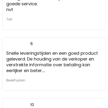
goede service.
nvt
Tiel
8
Snelle leveringstijden en een goed product
geleverd. De houding van de verkoper en
verstrekte informatie over betaling kan
eerlijker en beter.
Eerlijke informatie over prijzen en
Beekhuizen
aanbetalingen, flexibelere houding (bijv.
geen transportkosten bij grote
orderbedragen)
10