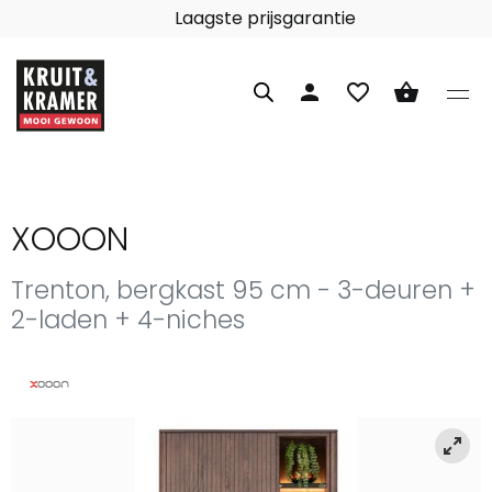
eer dan 60 merken
L
person
favorite_border
shopping_basket
XOOON
Trenton, bergkast 95 cm - 3-deuren +
2-laden + 4-niches