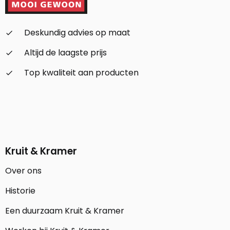
Deskundig advies op maat
check_small
Altijd de laagste prijs
check_small
Top kwaliteit aan producten
check_small
Kruit & Kramer
Over ons
Historie
Een duurzaam Kruit & Kramer