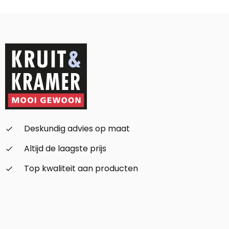
Deskundig advies op maat
check_small
Altijd de laagste prijs
check_small
Top kwaliteit aan producten
check_small