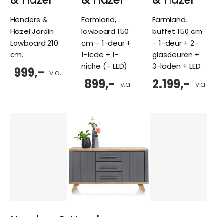
Henders &
Farmland,
Farmland,
Hazel Jardin
lowboard 150
buffet 150 cm
Lowboard 210
cm – 1-deur +
– 1-deur + 2-
cm.
1-lade + 1-
glasdeuren +
niche (+ LED)
3-laden + LED
999,-
v.a.
899,-
2.199,-
v.a.
v.a.