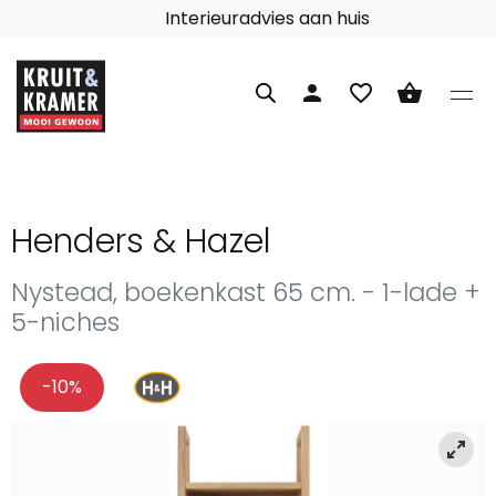
Interieuradvies aan huis
person
favorite_border
shopping_basket
Henders & Hazel
Nystead, boekenkast 65 cm. - 1-lade +
5-niches
-10%