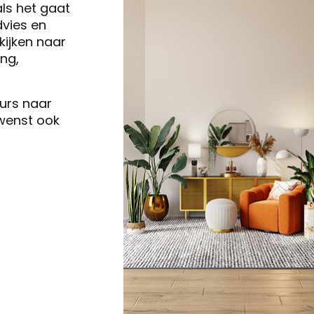
als het gaat
vies en
ijken naar
ng,
eurs naar
 wenst ook