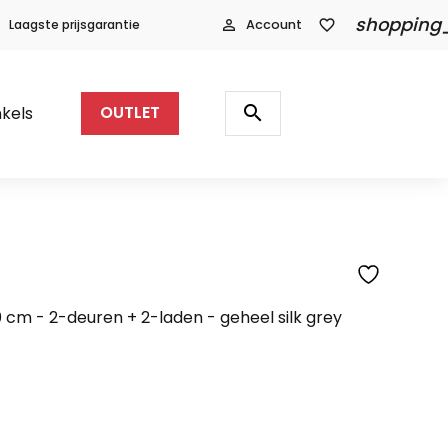
shopping
Laagste prijsgarantie
person_outline
Account
favorite_border
Producten
zoeken
search
kels
OUTLET
SFEERFOTO
cm - 2-deuren + 2-laden - geheel silk grey