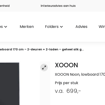
enheid
Interieuradvies aan huis
es
keyboard_arrow_down
Merken
Folders
keyboard_arrow_down
Advies
Win
wboard 170 cm – 2-deuren + 2-laden – geheel silk g...
XOOON
XOOON Noon, lowboard 170 
Prijs per stuk
v.a.
699,-