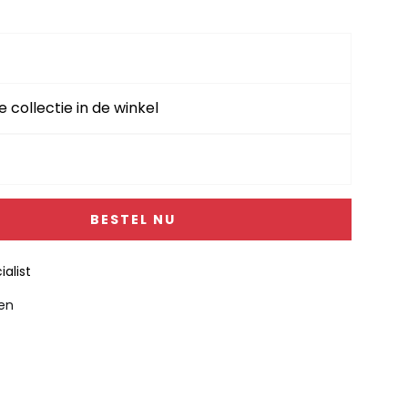
e collectie in de winkel
BESTEL NU
alist
gen