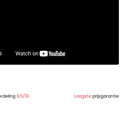
rdeling
9.5/10
Laagste
prijsgarantie