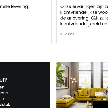
nelle levering
Onze ervaringen zijn zeer positief, want we werden uitstekend,
klantvriendelijk te wo
de aflevering. K&K zul
klantvriendelijkheid e
anoniem
el?
een
ctie
de
elstuk