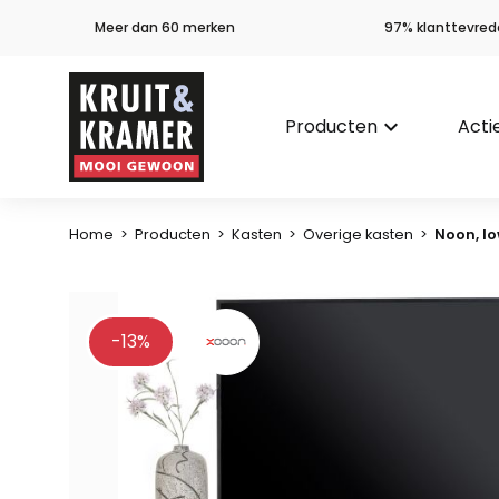
Meer dan 60 merken
97% klanttevred
Producten
keyboard_arrow_down
Acti
Home
>
Producten
>
Kasten
>
Overige kasten
>
Noon, lo
-13%