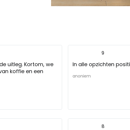
9
ede uitleg. Kortom, we
In alle opzichten posit
van koffie en een
anoniem
8