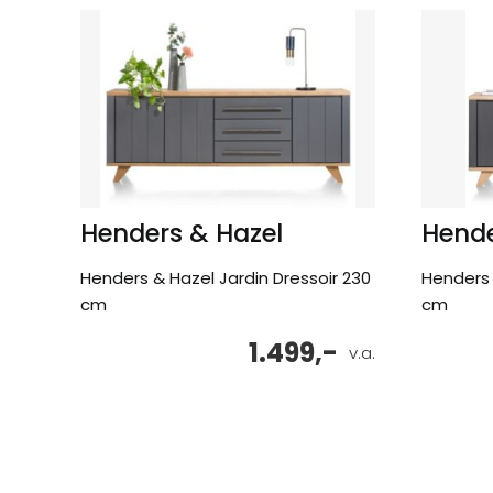
Henders & Hazel
Hende
Henders & Hazel Jardin Dressoir 230
Henders 
cm
cm
1.499,-
v.a.