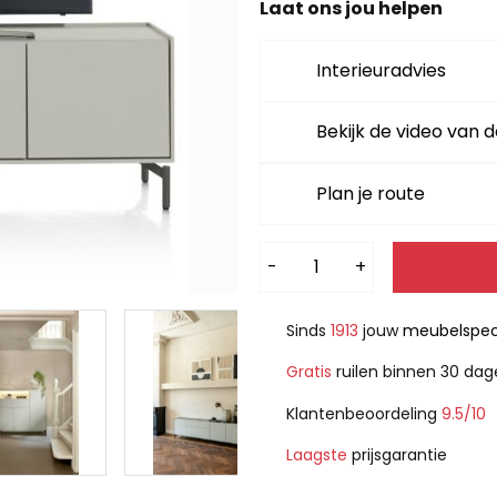
Laat ons jou helpen
Interieuradvies
Bekijk de video van d
Plan je route
Alternative:
-
+
Sinds
1913
jouw
meubelspeci
Gratis
ruilen binnen 30 da
Klantenbeoordeling
9.5/10
Laagste
prijsgarantie