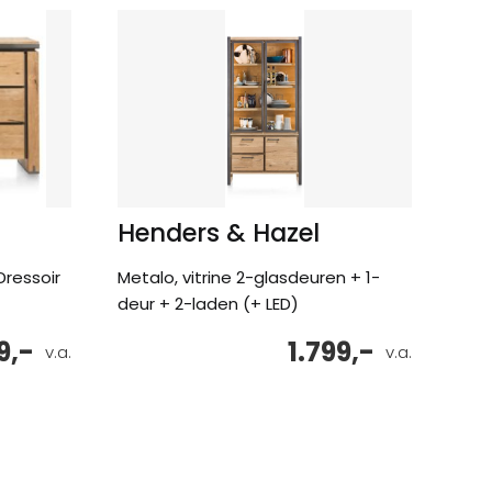
Henders & Hazel
Dressoir
Metalo, vitrine 2-glasdeuren + 1-
deur + 2-laden (+ LED)
9,-
1.799,-
v.a.
v.a.