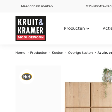
Meer dan 60 merken
97% klanttevred
Producten
keyboard_arrow_down
Acti
Home
>
Producten
>
Kasten
>
Overige kasten
>
Azulo, b