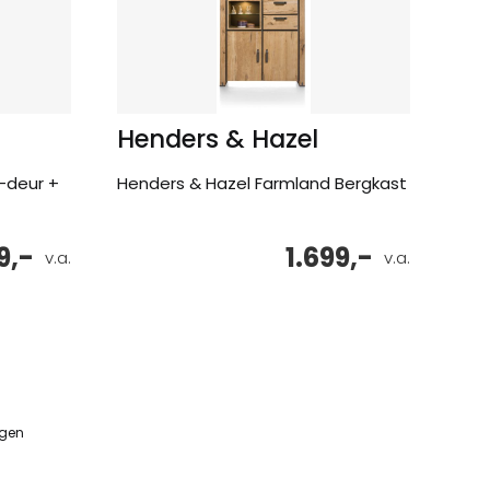
Henders & Hazel
1-deur +
Henders & Hazel Farmland Bergkast
9,-
1.699,-
v.a.
v.a.
ngen