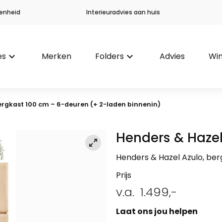
enheid
Interieuradvies aan huis
es
keyboard_arrow_down
Merken
Folders
keyboard_arrow_down
Advies
Win
ergkast 100 cm – 6-deuren (+ 2-laden binnenin)
Henders & Haze
Henders & Hazel Azulo, ber
Prijs
v.a.
1.499,-
Laat ons jou helpen