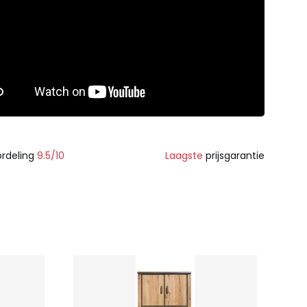
rdeling
9.5/10
Laagste
prijsgarantie