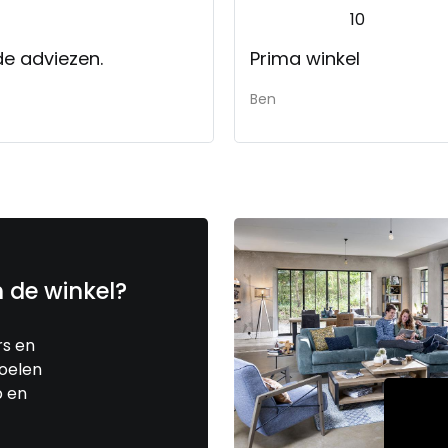
10
de adviezen.
Prima winkel
Ben
n de winkel?
rs en
toelen
p en