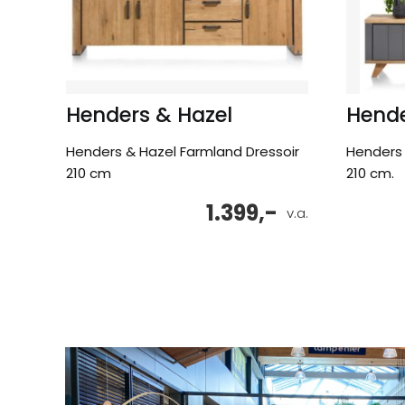
Henders & Hazel
Hende
Henders & Hazel Farmland Dressoir
Henders 
210 cm
210 cm.
1.399,-
v.a.