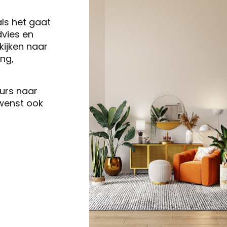
als het gaat
vies en
ijken naar
ng,
eurs naar
 wenst ook