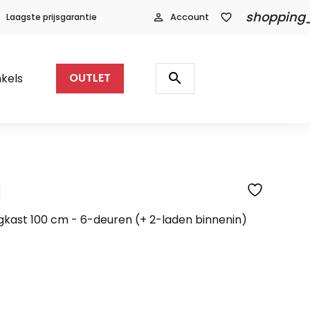
shopping
Laagste prijsgarantie
person_outline
Account
favorite_border
Producten
zoeken
search
kels
OUTLET
l
SFEERFOTO
gkast 100 cm - 6-deuren (+ 2-laden binnenin)