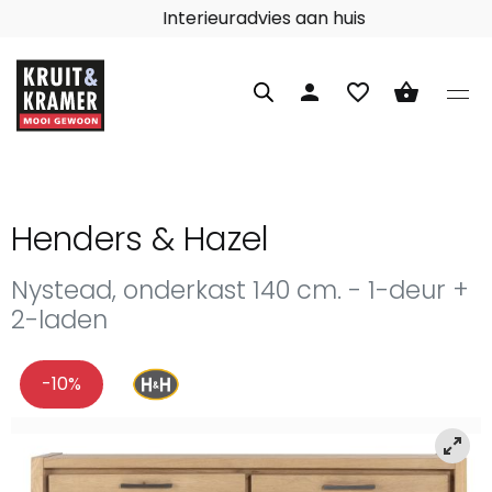
Interieuradvies aan huis
person
favorite_border
shopping_basket
Henders & Hazel
Nystead, onderkast 140 cm. - 1-deur +
2-laden
-10%