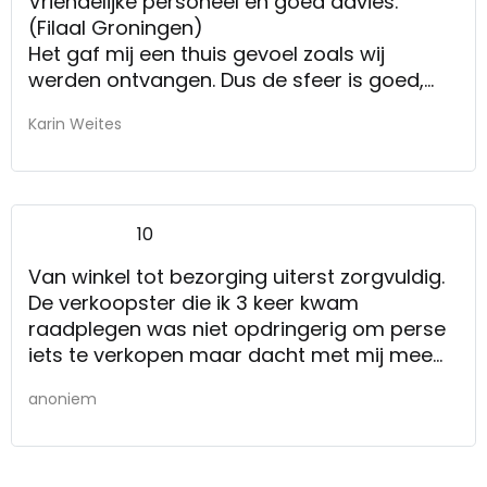
Vriendelijke personeel en goed advies.
(Filaal Groningen)
Het gaf mij een thuis gevoel zoals wij
werden ontvangen. Dus de sfeer is goed,
goede uitleg en heel klantvriendelijk. Er
Karin Weites
wordt je koffie/thee aangeboden en alle tijd
voor uitleg.
10
Van winkel tot bezorging uiterst zorgvuldig.
De verkoopster die ik 3 keer kwam
raadplegen was niet opdringerig om perse
iets te verkopen maar dacht met mij mee
wat de mogelijkheden waren.
anoniem