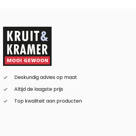
Deskundig advies op maat
check_small
Altijd de laagste prijs
check_small
Top kwaliteit aan producten
check_small