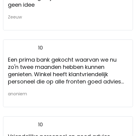
geen idee
Zeeuw
10
Een prima bank gekocht waarvan we nu
zo'n twee maanden hebben kunnen
genieten. Winkel heeft klantvriendelijk
personeel die op alle fronten goed advies
geeft. Mochten we in de toekomst weer
anoniem
meubelen nodig hebben komen we zeker
terug.
Indeling van de winkel, ruime oppervlakte
10