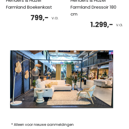
Henders & Hazel
Henders & Hazel
Farmland Boekenkast
Farmland Dressoir 180
cm
799,-
v.a.
1.299,-
v.a.
* Alleen voor nieuwe aanmeldingen