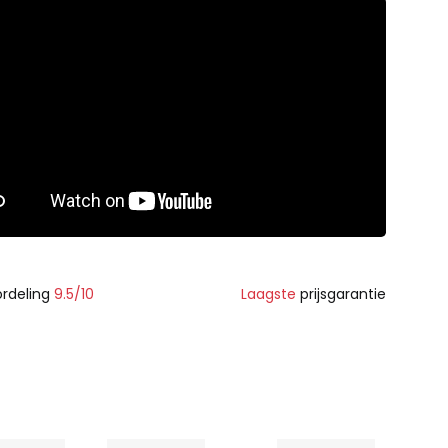
rdeling
9.5/10
Laagste
prijsgarantie