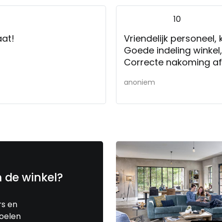
10
aat!
Vriendelijk personeel
Goede indeling winkel,
Correcte nakoming af
anoniem
n de winkel?
rs en
toelen