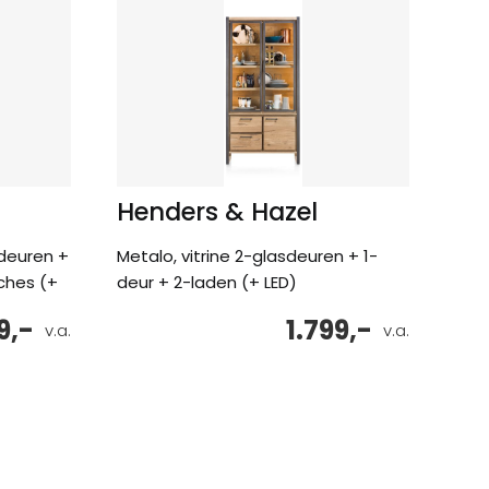
Henders & Hazel
-deuren +
Metalo, vitrine 2-glasdeuren + 1-
iches (+
deur + 2-laden (+ LED)
9,-
1.799,-
v.a.
v.a.