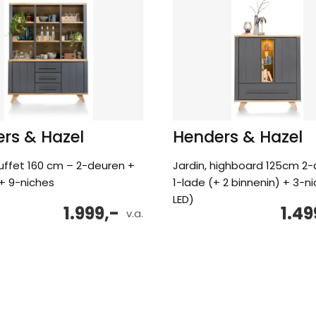
rs & Hazel
Henders & Hazel
buffet 160 cm – 2-deuren +
Jardin, highboard 125cm 2
+ 9-niches
1-lade (+ 2 binnenin) + 3-n
LED)
1.999,-
1.49
v.a.