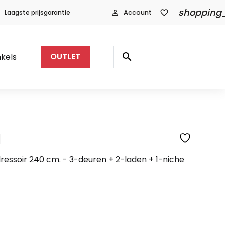
shopping
Laagste prijsgarantie
person_outline
Account
favorite_border
Producten
zoeken
search
kels
OUTLET
l
SFEERFOTO
ressoir 240 cm. - 3-deuren + 2-laden + 1-niche