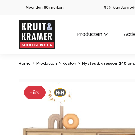
Meer dan 60 merken
97% klanttevred
Producten
keyboard_arrow_down
Acti
Home
>
Producten
>
Kasten
>
Nystead, dressoir 240 cm.
-8%