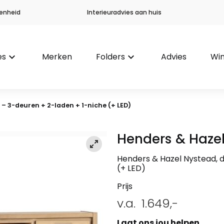
enheid
Interieuradvies aan huis
es
keyboard_arrow_down
Merken
Folders
keyboard_arrow_down
Advies
Win
 – 3-deuren + 2-laden + 1-niche (+ LED)
Henders & Haze
Henders & Hazel Nystead, d
(+ LED)
Prijs
v.a.
1.649,-
Laat ons jou helpen