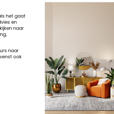
als het gaat
vies en
ijken naar
ng,
eurs naar
 wenst ook