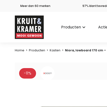
Meer dan 60 merken
97% klanttevred
Producten
keyboard_arrow_down
Acti
Home
>
Producten
>
Kasten
>
Niora, lowboard 170 cm –
-11%