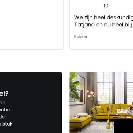
10
We zijn heel deskundi
Tatjana en nu heel bli
Bakker
el?
een
ctie
de
elstuk