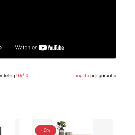
rdeling
9.5/10
Laagste
prijsgarantie
-0%