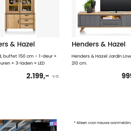
rs & Hazel
Henders & Hazel
, buffet 150 cm – 1-deur +
Henders & Hazel Jardin Lo
uren + 3-laden + LED
210 cm.
2.199,-
99
v.a.
* Alleen voor nieuwe aanmeldi