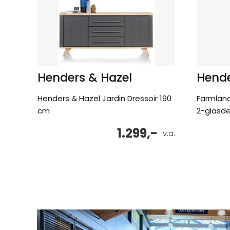
Henders & Hazel
Hende
Henders & Hazel Jardin Dressoir 190
Farmland
cm
2-glasde
1.299,-
v.a.