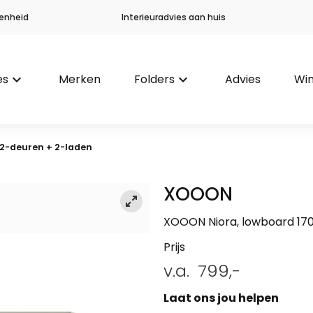
enheid
Interieuradvies aan huis
es
keyboard_arrow_down
Merken
Folders
keyboard_arrow_down
Advies
Win
 2-deuren + 2-laden
XOOON
XOOON Niora, lowboard 170
Prijs
v.a.
799,-
Laat ons jou helpen