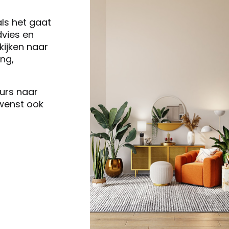
als het gaat
vies en
ijken naar
ng,
eurs naar
 wenst ook