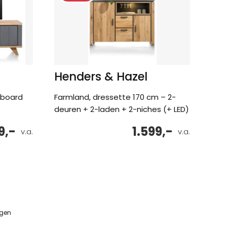
Henders & Hazel
wboard
Farmland, dressette 170 cm – 2-
deuren + 2-laden + 2-niches (+ LED)
9,-
1.599,-
v.a.
v.a.
ngen