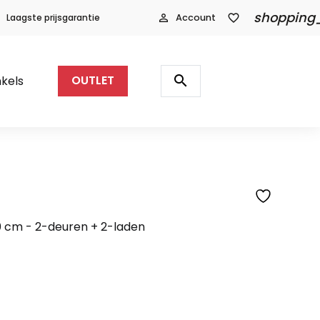
shopping
Laagste prijsgarantie
person_outline
Account
favorite_border
Producten
zoeken
search
kels
OUTLET
SFEERFOTO
 cm - 2-deuren + 2-laden