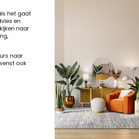
als het gaat
vies en
ijken naar
ng,
eurs naar
 wenst ook