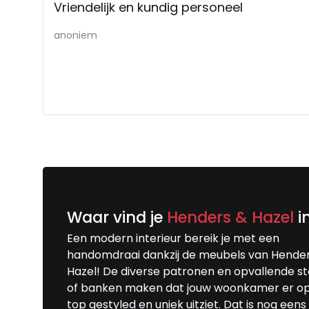
Vriendelijk en kundig personeel
anoniem
Waar vind je
Henders & Hazel
i
Een modern interieur bereik je met een
handomdraai dankzij de meubels van Hende
Hazel! De diverse patronen en opvallende s
of banken maken dat jouw woonkamer er o
top gestyled en uniek uitziet. Dat is nog eens