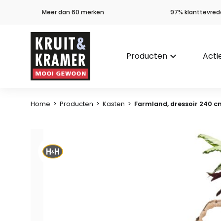
Meer dan 60 merken
97% klanttevred
Producten
keyboard_arrow_down
Acti
Home
>
Producten
>
Kasten
>
Farmland, dressoir 240 c