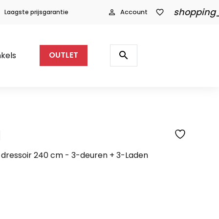
shopping
Laagste prijsgarantie
person_outline
Account
favorite_border
Producten
zoeken
search
kels
OUTLET
l
SFEERFOTO
 dressoir 240 cm - 3-deuren + 3-Laden