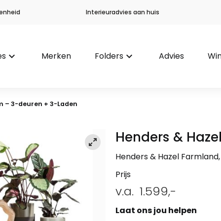
enheid
Interieuradvies aan huis
es
keyboard_arrow_down
Merken
Folders
keyboard_arrow_down
Advies
Win
m – 3-deuren + 3-Laden
Henders & Haze
Henders & Hazel Farmland,
Prijs
v.a.
1.599,-
Laat ons jou helpen