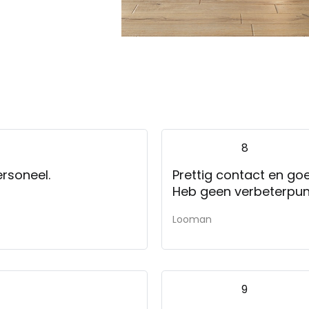
8
ersoneel.
Prettig contact en g
Heb geen verbeterpu
Looman
9