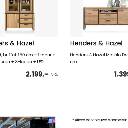
rs & Hazel
Henders & Hazel
, buffet 150 cm – 1-deur +
Henders & Hazel Metalo Dre
uren + 3-laden + LED
cm
2.199,-
1.39
v.a.
* Alleen voor nieuwe aanmeldi