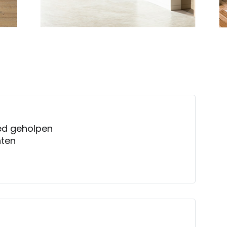
oed geholpen
nten