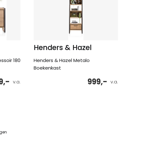
Henders & Hazel
ssoir 180
Henders & Hazel Metalo
Boekenkast
9,-
999,-
v.a.
v.a.
ngen