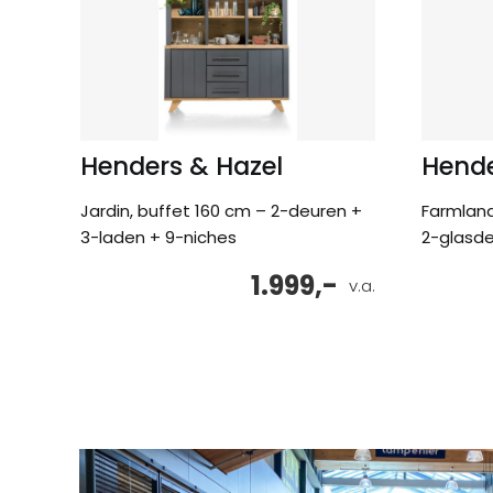
Henders & Hazel
Hende
Jardin, buffet 160 cm – 2-deuren +
Farmland
3-laden + 9-niches
2-glasde
1.999,-
v.a.