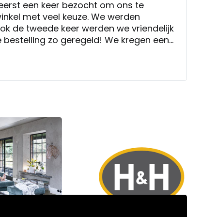
eerst een keer bezocht om ons te
 winkel met veel keuze. We werden
ling zo geregeld! We kregen een
wanneer onze bestelling geleverd zou
nkele weken later zou komen. Erg jammer
kt dit haast wel standaard want zowel bij
hoonmoeder als van schoonzus gebeurde
oelt niet fijn. Net of er eerst een te vroeg
wordt om te zorgen dat de levertijd
den we wel echt een minpunt. Overigens
jes bezorgd, in elkaar gezet en de
 weer netjes meegenomen.