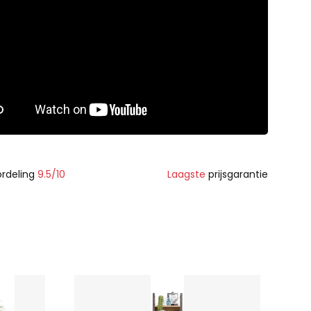
rdeling
9.5/10
Laagste
prijsgarantie