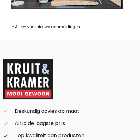
* Alleen voor nieuwe aanmeldingen
Deskundig advies op maat
check_small
Altijd de laagste prijs
check_small
Top kwaliteit aan producten
check_small