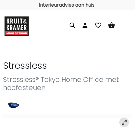
Interieuradvies aan huis
person
favorite_border
shopping_basket
Stressless
Stressless® Tokyo Home Office met
hoofdsteuen