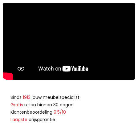
Sinds
1913
jouw
meubelspecialist
Gratis
ruilen binnen 30 dagen
Klantenbeoordeling
9.5/10
Laagste
prijsgarantie