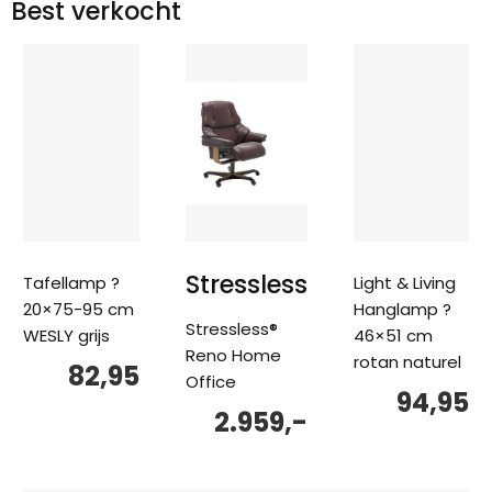
Best verkocht
Stressless
Tafellamp ?
Light & Living
20×75-95 cm
Hanglamp ?
Stressless®
WESLY grijs
46×51 cm
Reno Home
rotan naturel
82,95
Office
94,95
2.959,-