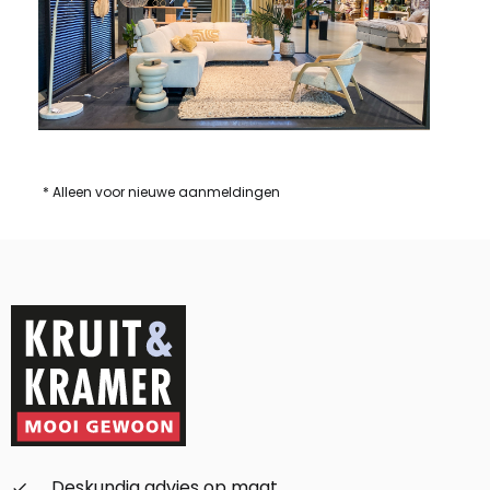
* Alleen voor nieuwe aanmeldingen
Deskundig advies op maat
check_small