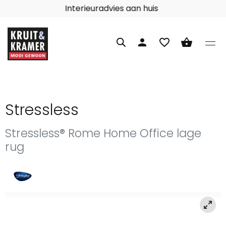
Interieuradvies aan huis
person
favorite_border
shopping_basket
Stressless
Stressless® Rome Home Office lage
rug