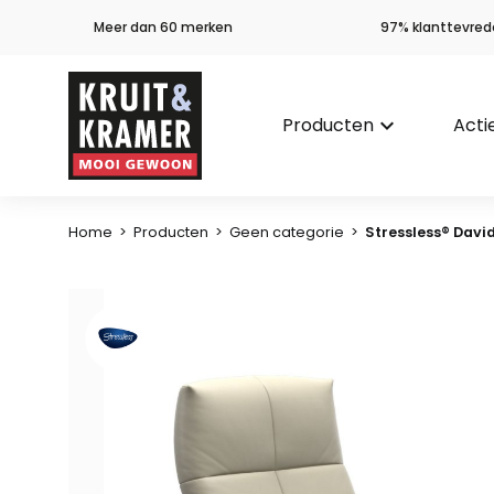
Meer dan 60 merken
97% klanttevred
Producten
keyboard_arrow_down
Acti
Home
>
Producten
>
Geen categorie
>
Stressless® Davi