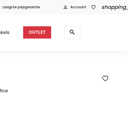
shopping
Laagste prijsgarantie
person_outline
Account
favorite_border
Producten
zoeken
search
kels
OUTLET
fice