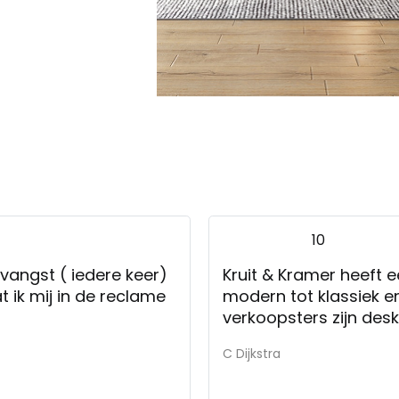
10
tvangst ( iedere keer)
Kruit & Kramer heeft e
n de reclame
modern tot klassiek en
verkoopsters zijn de
C Dijkstra