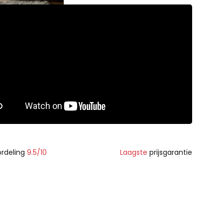
rdeling
9.5/10
Laagste
prijsgarantie