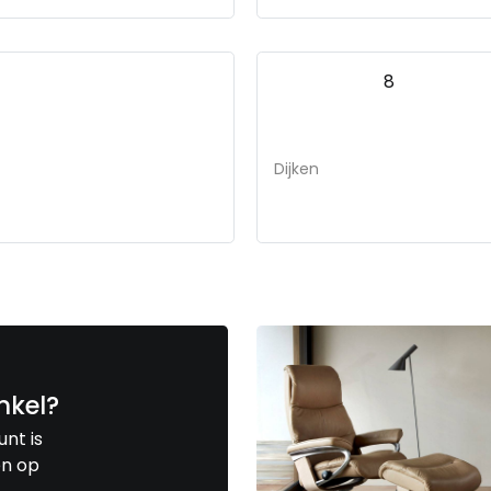
8
Dijken
nkel?
unt is
en op