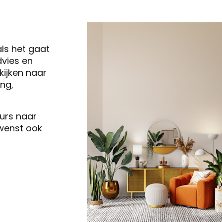
als het gaat
vies en
ijken naar
ng,
eurs naar
 wenst ook