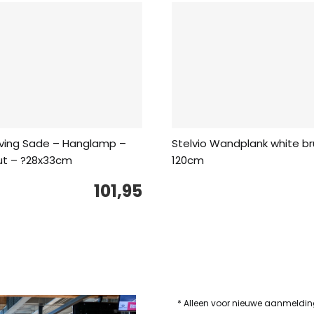
Living Sade – Hanglamp –
Stelvio Wandplank white b
ut – ?28x33cm
120cm
101,95
* Alleen voor nieuwe aanmeldi