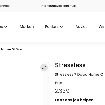
enheid
Interieuradvies aan huis
es
keyboard_arrow_down
Merken
Folders
keyboard_arrow_down
Advies
Win
d Home Office
Stressless
Stressless ® David Home Of
Prijs
2.339,-
Laat ons jou helpen