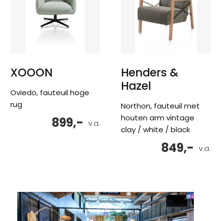
XOOON
Henders &
Hazel
Oviedo, fauteuil hoge
rug
Northon, fauteuil met
houten arm vintage
899,-
v.a.
clay / white / black
849,-
v.a.