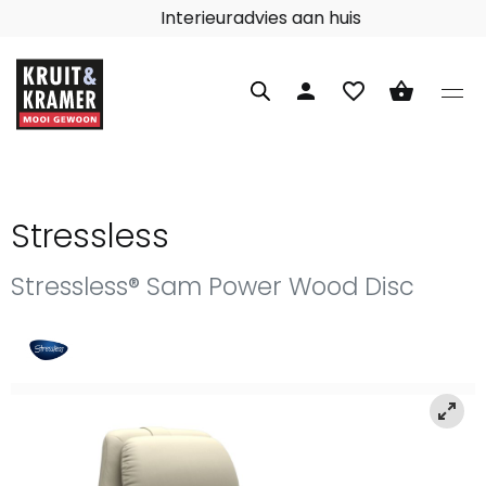
Interieuradvies aan huis
person
favorite_border
shopping_basket
Stressless
Stressless® Sam Power Wood Disc