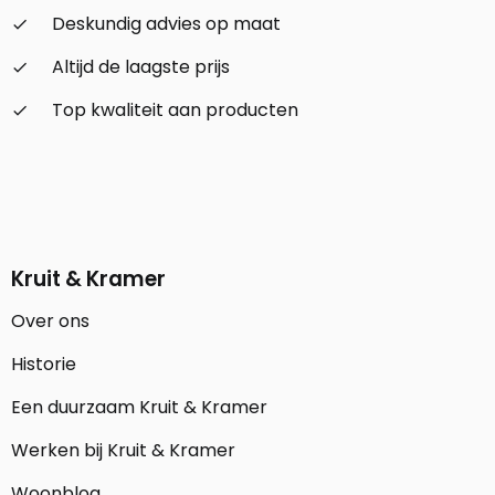
Deskundig advies op maat
check_small
Altijd de laagste prijs
check_small
Top kwaliteit aan producten
check_small
Kruit & Kramer
Over ons
Historie
Een duurzaam Kruit & Kramer
Werken bij Kruit & Kramer
Woonblog