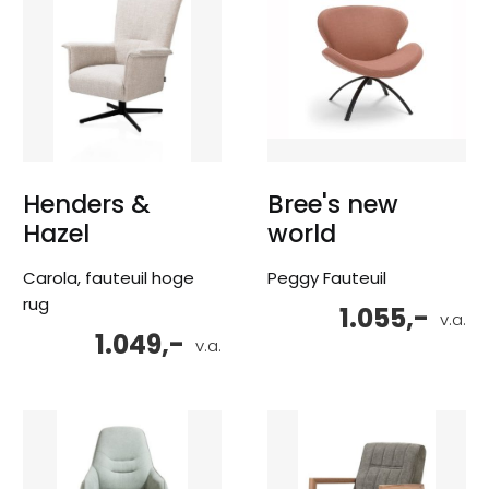
Henders &
Bree's new
Hazel
world
Carola, fauteuil hoge
Peggy Fauteuil
rug
1.055,-
v.a.
1.049,-
v.a.