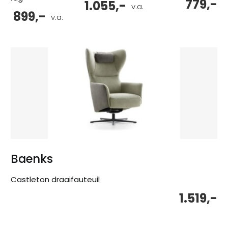
779,-
1.055,-
v.a.
899,-
v.a.
Baenks
Castleton draaifauteuil
1.519,-