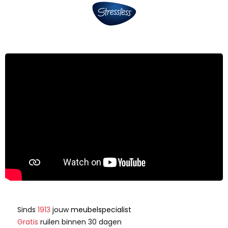
Sinds
1913
jouw
meubelspecialist
Gratis
ruilen binnen 30 dagen