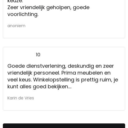
keuze.
Zeer vriendelijk geholpen, goede
voorlichting.
anoniem
10
Goede dienstverlening, deskundig en zeer
vriendelijk personeel. Prima meubelen en
veel keus. Winkelopstelling is prettig ruim, je
kunt alles goed bekijken.
Goede service. Snelle, probleemloze
Karin de Vries
aflevering waarbij alles werd opgeruimd en
verpakkingsmateriaal werd meegenomen.
Zeer vriendelijk en bovendien gezellig
personeel [winkel, bezorgers/monteurs].
Heel tevreden!