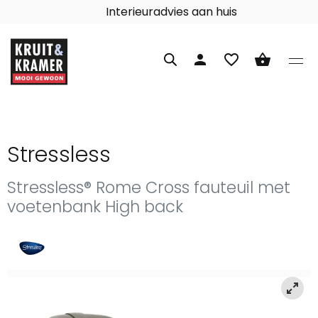
Interieuradvies aan huis
person
favorite_border
shopping_basket
Stressless
Stressless® Rome Cross fauteuil met
voetenbank High back