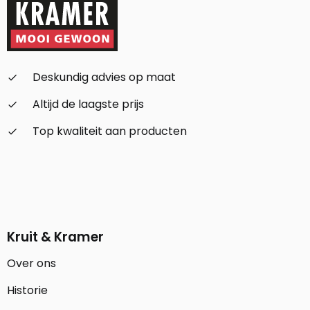
Deskundig advies op maat
check_small
Altijd de laagste prijs
check_small
Top kwaliteit aan producten
check_small
Kruit & Kramer
Over ons
Historie