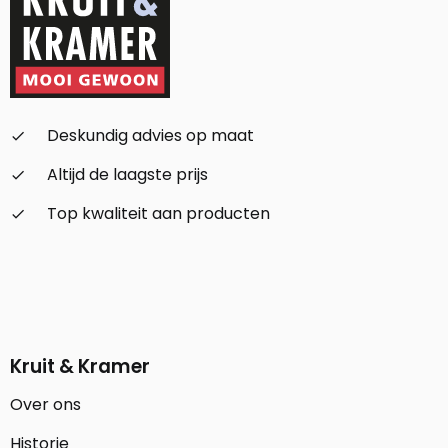
Deskundig advies op maat
check_small
Altijd de laagste prijs
check_small
Top kwaliteit aan producten
check_small
Kruit & Kramer
Over ons
Historie