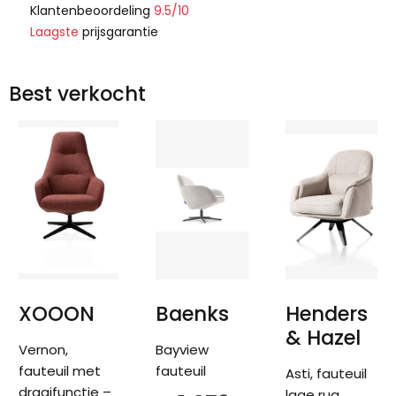
Klantenbeoordeling
9.5/10
Laagste
prijsgarantie
Best verkocht
XOOON
Baenks
Henders
& Hazel
Vernon,
Bayview
fauteuil met
fauteuil
Asti, fauteuil
draaifunctie –
lage rug