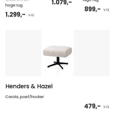
1.079,-
hoge rug
899,-
v.a.
1.299,-
v.a.
Henders & Hazel
Carola, poef/hocker
479,-
v.a.