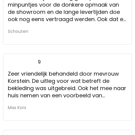
minpuntjes voor de donkere opmaak van
de showroom en de lange levertijden doe
ook nog eens vertraagd werden. Ook dat er
niet direct een besluit over de prijs
Schouten
genomen kon worden.
Zie minpunten. Los die op.
9
Zeer vriendelijk behandeld door mevrouw
Korstein. De uitleg voor wat betreft de
bekleding was uitgebreid. Ook het mee naar
huis nemen van een voorbeeld van
stofkeuze was geen bezwaar.
Max Kors