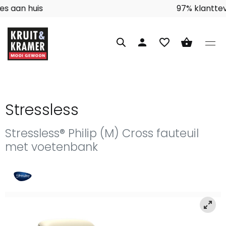
Interieuradvies aan huis
person
favorite_border
shopping_basket
Stressless
Stressless® Philip (M) Cross fauteuil
met voetenbank