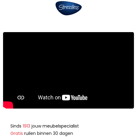
Sinds
1913
jouw
meubelspecialist
Gratis
ruilen binnen 30 dagen