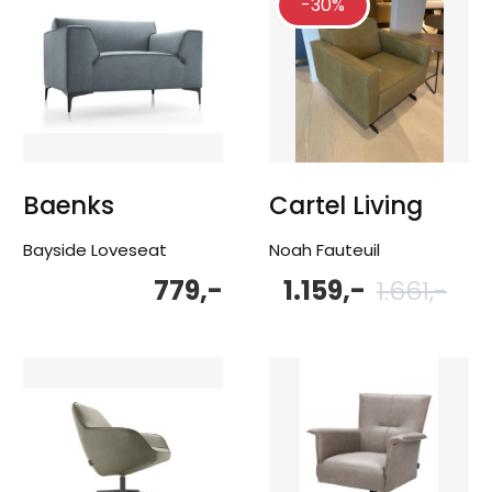
-30%
Baenks
Cartel Living
Bayside Loveseat
Noah Fauteuil
779,-
1.159,-
1.661,-
Oor
Hu
pri
pri
wa
is:
1.66
1.15