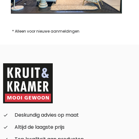
* Alleen voor nieuwe aanmeldingen
Deskundig advies op maat
check_small
Altijd de laagste prijs
check_small