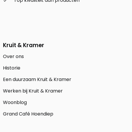
Top kwaliteit aan producten
check_small
Kruit & Kramer
Over ons
Historie
Een duurzaam Kruit & Kramer
Werken bij Kruit & Kramer
Woonblog
Grand Café Hoendiep