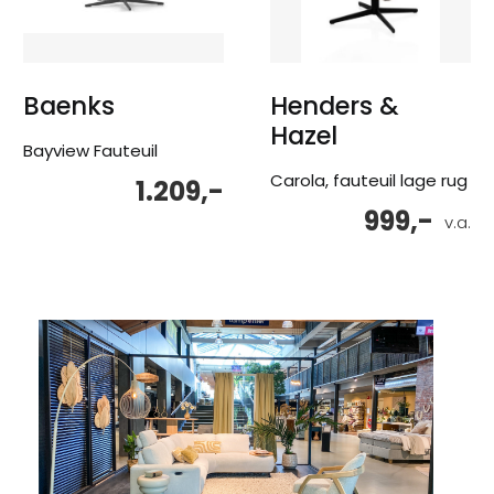
Baenks
Henders &
Hazel
Bayview Fauteuil
Carola, fauteuil lage rug
1.209,-
999,-
v.a.