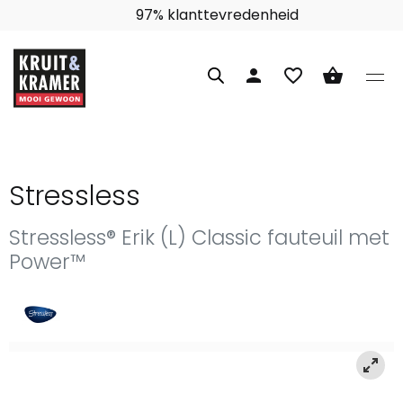
97% klanttevredenheid
person
favorite_border
shopping_basket
Stressless
Stressless® Erik (L) Classic fauteuil met
Power™